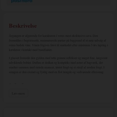
Beskrivelse
Årgangen er afgørende for karakteren i vores mest eksklusive cava. Den
fremstilles i begrænsede, nummererede partier på baggrund af et nøje udvalg af
vores bedste vine. Vinen frigives først til markedet efter minimum 3 års lagring i
kælderen i kontakt med bundfaldet.
I glasset fremstår den gylden med lette grønne reflekser og meget fine, langsomt
udviklende bobler. Duften er delikat og kompleks med noter af bagværk, der
smelter sammen med ristede nuancer, tørret frugt og et strejf af moden frugt. I
smagen er den cremet og fyldig med en flot længde og vedvarende eftersmag.
Om Portell
I begyndelsen af det 20. århundrede blev nogle af de første vin-kooperativer i
Læs mere
hele Spanien grundlagt i Conca de Barberà. Vingården Vinícola de Sarral, tegnet
af Pere Domènech i Roure, er et tydeligt eksempel på datidens modernistiske
arkitektur. Bygningerne inspirerede forfatteren Àngel Guimerà, som gav dem
tilnavnet “vinens katedraler”.