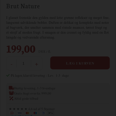
Brut Nature
I glasset fremstår den gylden med lette grønne reflekser og meget fine,
langsomt udviklende bobler. Duften er delikat og kompleks med noter
af bagværk, der smelter sammen med ristede nuancer, tørret frugt og
et strejf af moden frugt. I smagen er den cremet og fyldig med en flot
længde og vedvarende eftersmag.
199,00
DKK / fl.
-
+
På lager, klar til levering
- Lev. 1-3 dage
Hurtig levering, 1-3 hverdage
Gratis fragt over kr. 999,00
Altid gode tilbud
★ ★ ★ ★ ★ 4,6 ud af 5 Stjerner