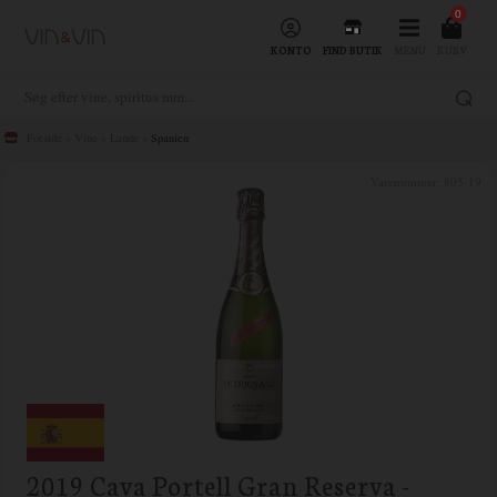
0
KONTO
FIND BUTIK
MENU
KURV
Forside
»
Vine
»
Lande
»
Spanien
Varenummer:
805-19
2019 Cava Portell Gran Reserva -