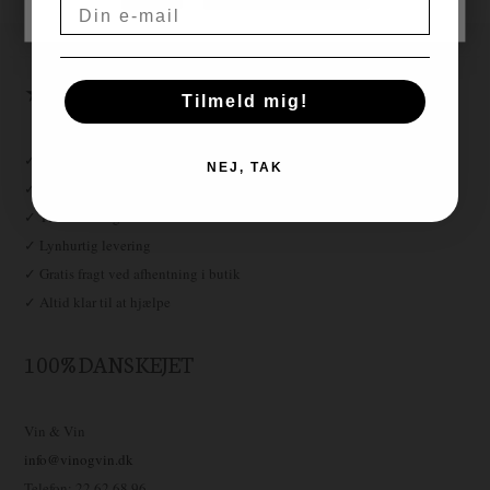
Email
★ ★ ★ ★ ★
Tilmeld mig!
✓ Fri fragt over 999,-
NEJ, TAK
✓ Kæmpe vinudvalg
✓ Tilfredshedsgaranti
✓ Lynhurtig levering
✓ Gratis fragt ved afhentning i butik
✓ Altid klar til at hjælpe
100% DANSKEJET
Vin & Vin
info@vinogvin.dk
Telefon: 22 62 68 96