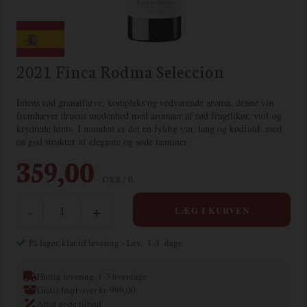
2021 Finca Rodma Seleccion
Intens rød granatfarve, kompleks og vedvarende aroma, denne vin
fremhæver druens modenhed med aromaer af rød frugtlikør, viol og
krydrede hints. I munden er det en fyldig vin, lang og kødfuld, med
en god struktur af elegante og søde tanniner.
359,00
DKK / fl.
-
+
På lager, klar til levering
- Lev. 1-3 dage
Hurtig levering, 1-3 hverdage
Gratis fragt over kr. 999,00
Altid gode tilbud