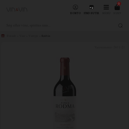
0
KONTO
FIND BUTIK
MENU
KURV
Forside
»
Vine
»
Vintype
»
Rødvin
Varenummer:
2611-21