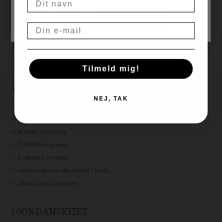
Hurtig levering, 1-3
NEJ
JA, JEG ER OVER 18
hverdage
Email
Gratis fragt over
Altid gode
999,00
tilbud
Tilmeld mig!
★ ★ ★ ★ ★
NEJ, TAK
✓ Fri fragt over 999,-
✓ Kæmpe vinudvalg
✓ Tilfredshedsgaranti
✓ Lynhurtig levering
✓ Gratis fragt ved afhentning i butik
✓ Altid klar til at hjælpe
100% DANSKEJET