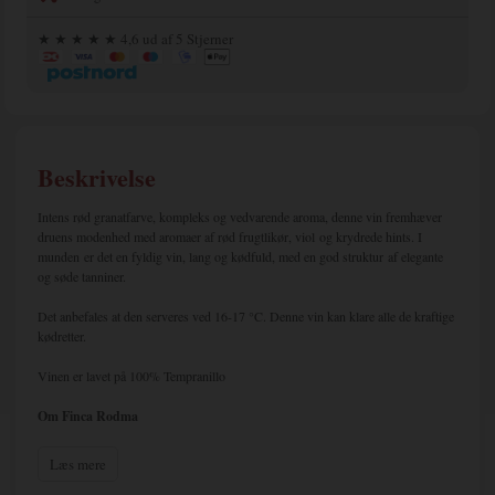
★ ★ ★ ★ ★ 4,6 ud af 5 Stjerner
Beskrivelse
Intens rød granatfarve, kompleks og vedvarende aroma, denne vin fremhæver
druens modenhed med aromaer af rød frugtlikør, viol og krydrede hints. I
munden er det en fyldig vin, lang og kødfuld, med en god struktur af elegante
og søde tanniner.
Det anbefales at den serveres ved 16-17 °C. Denne vin kan klare alle de kraftige
kødretter.
Vinen er lavet på 100% Tempranillo
Om Finca Rodma
Langs den smukke Duero-flod i det nordlige Spanien ligger distriktet ”Ribera
Læs mere
del Duero”, hvor Spaniens vel nok mest eftertragtede vine i disse år bliver