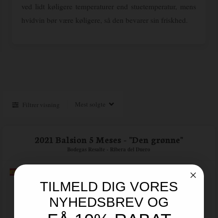
ved lidt køligere temperaturer end stuetemperatur, mens
hvidvin bør være køligere, så den bevarer sin friskhed.
Filtrer visning
2021 Balsion 5 Meses - "Den grønne"
Bodegas Resalte - Ribera del Duero
TILMELD DIG VORES
NYHEDSBREV OG