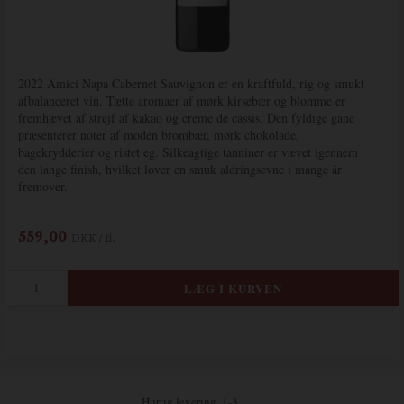
2022 Amici Napa Cabernet Sauvignon er en kraftfuld, rig og smukt
afbalanceret vin. Tætte aromaer af mørk kirsebær og blomme er
fremhævet af strejf af kakao og creme de cassis. Den fyldige gane
præsenterer noter af moden brombær, mørk chokolade,
bagekrydderier og ristet eg. Silkeagtige tanniner er vævet igennem
den lange finish, hvilket lover en smuk aldringsevne i mange år
fremover.
559,00
DKK / fl.
Hurtig levering, 1-3