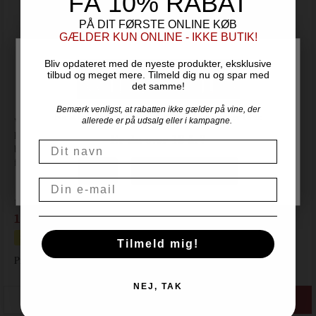
FÅ 10% RABAT
PÅ DIT FØRSTE ONLINE KØB
GÆLDER KUN ONLINE - IKKE BUTIK!
Bliv opdateret med de nyeste produkter, eksklusive
tilbud og meget mere. Tilmeld dig nu og spar med
det samme!
Bemærk venligst, at rabatten ikke gælder på vine, der
For at handle hos Vinogvin.dk skal du være over 18 år.
Vinen har en flot klar, intens rød farve, og duften er stor og
allerede er på udsalg eller i kampagne.
kraftfuld med en kompleks palette af krydderier, blåbær, brombær,
Er du over 18 år?
Navn
blommer, tobak og vanilje. En elegant smag med modne røde
frugter der komplementeres flot af syre der giver vinen karakter.
NEJ
JA, JEG ER OVER 18
Email
Pris ved 6 fl.
109,00
DKK / fl.
Spar i alt 240,00 DKK
Tilmeld mig!
Pris pr. flaske kr. 149,00 DKK
NEJ, TAK