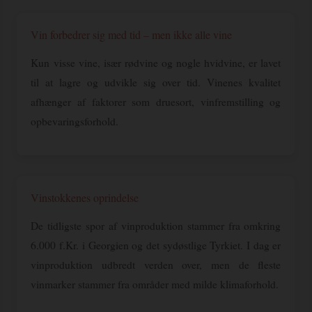
Vin forbedrer sig med tid – men ikke alle vine
Kun visse vine, især rødvine og nogle hvidvine, er lavet
til at lagre og udvikle sig over tid. Vinenes kvalitet
afhænger af faktorer som druesort, vinfremstilling og
opbevaringsforhold.
Vinstokkenes oprindelse
De tidligste spor af vinproduktion stammer fra omkring
6.000 f.Kr. i Georgien og det sydøstlige Tyrkiet. I dag er
vinproduktion udbredt verden over, men de fleste
vinmarker stammer fra områder med milde klimaforhold.