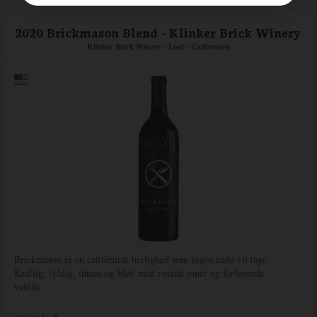
2020 Brickmason Blend - Klinker Brick Winery
Klinker Brick Winery - Lodi - Californien
Brickmason er en californisk herlighed som ingen ende vil tage.
Kraftig, fyldig, intens og blød med ristede toner og forførende
vanilje.
Pris ved 6 fl.