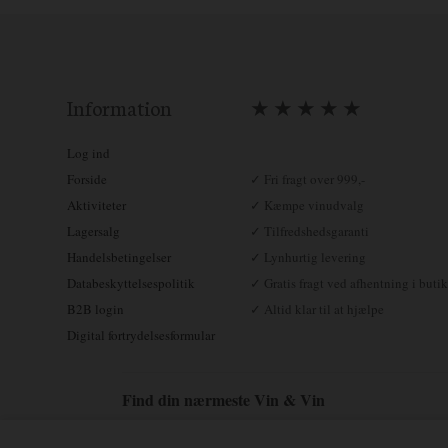
Information
★ ★ ★ ★ ★
Log ind
Forside
✓ Fri fragt over 999,-
Aktiviteter
✓ Kæmpe vinudvalg
Lagersalg
✓ Tilfredshedsgaranti
Handelsbetingelser
✓ Lynhurtig levering
Databeskyttelsespolitik
✓ Gratis fragt ved afhentning i butik
B2B login
✓ Altid klar til at hjælpe
Digital fortrydelsesformular
Find din nærmeste Vin & Vin
Aalborg – Tlf. 70 20 83 02
Brædstrup – Tlf. 92 92 87 40
E