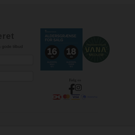
eret
 gode tilbud
Følg os
Herning – Tlf. 75 12 18 55
Hobro – Tlf. 31 31 07 20