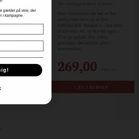
e!
"En virkelig god sherry til prisen"
ke gælder på vine, der
Skøn Amontillado der har en flot
ler i kampagne.
mørkgylden farve og en dyb
kraftfuld duft. Smagen er i den tørre
til halvtørre stil, og den har lagret i
25 år på egefade efter solera-
princippet. Det perfekte glas i
herreværelset.
269,00
DKK / fl.
ig!
K
e