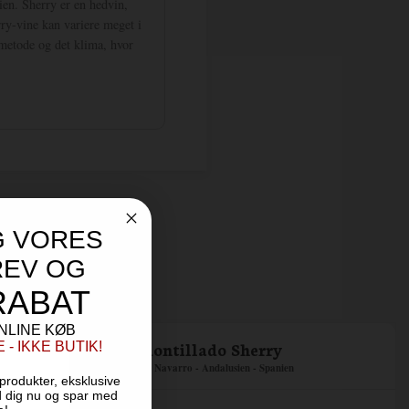
ien. Sherry er en hedvin,
rry-vine kan variere meget i
smetode og det klima, hvor
G VORES
EV OG
RABAT
NLINE KØB
Amontillado Sherry
- IKKE BUTIK!
Bodegas Navarro - Andalusien - Spanien
produkter, eksklusive
d dig nu og spar med