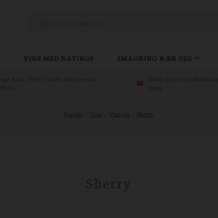
VINE MED RATINGS
SMAGNING NÆR DIG
ragt fra kr. 59,00 | Gratis fragt over kr.
Gratis fragt ved afhentning
99,00
butik
Forside
»
Vine
»
Vintype
»
Sherry
Sherry