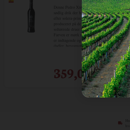
Denne Pedro Ximénez er en naturlig
sødlig drik der har lageret i 25 år
efter solera-princippet. Den er
produceret på de overmodne, og
soltørrede druer Pedro Ximénez.
Farven er mørk rubinrød og duften
er indtagende og fyldt med rosin,
dadler, bergamotte og et blødt hint af
egetræ.
359,00
DKK / fl.
Hur
hv