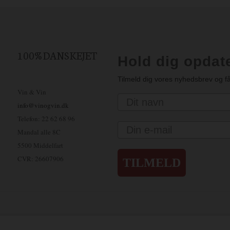
100% DANSKEJET
Hold dig opdat
Tilmeld dig vores nyhedsbrev og få
Vin & Vin
Navn
info@vinogvin.dk
Telefon: 22 62 68 96
Email
Mandal alle 8C
5500 Middelfart
CVR: 26607906
TILMELD
sbjerg – Tlf. 75 45 08 99
Greve – Tlf. 41 38 20 25
Haderslev – Tlf. 74 57 10 20