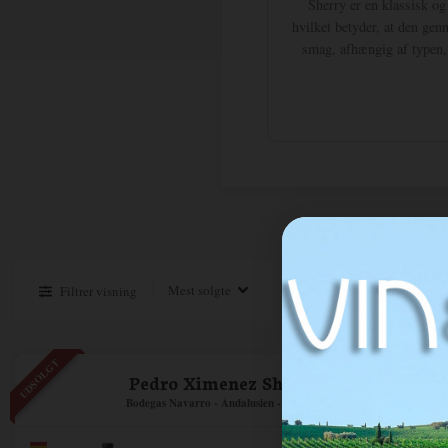
Sherry er en klassisk og
hvilket betyder, at den gen
smag, afhængig af typen, 
Filtrer visning
UDSOLGT
Pedro Ximenez Sherry
Bodegas Navarro - Andalusien - Spanien