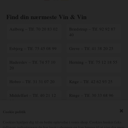
Find din nærmeste Vin & Vin
Aalborg – Tlf. 70 20 83 02
Brædstrup – Tlf. 92 92 87
40
Esbjerg – Tlf. 75 45 08 99
Greve – Tlf. 41 38 20 25
Haderslev – Tlf. 74 57 10
Herning – Tlf. 75 12 18 55
20
Hobro – Tlf. 31 31 07 20
Køge – Tlf. 42 62 93 25
Middelfart – Tlf. 40 21 12
Ringe – Tlf. 30 33 68 96
18
Cookie politik
Ringsted – Tlf. 70 25 41
Silkeborg – Tlf. 23 90 16
00
17
Cookies hjælper dig til en bedre oplevelse i vores shop. Cookies husker f.eks
tidligere indtastninger du har lavet i shoppen og kan bruges til at vise dig mere