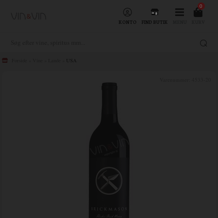
0
KONTO
FIND BUTIK
MENU
KURV
Forside
»
Vine
»
Lande
»
USA
Varenummer:
4533-20