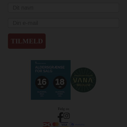
Navn
Email
TILMELD
Følg os