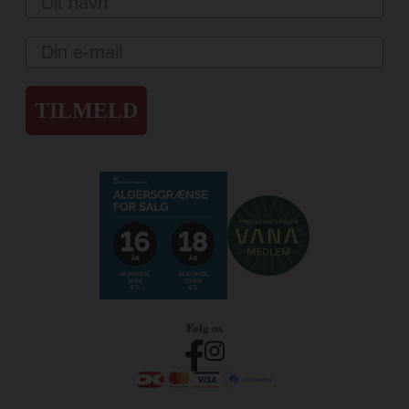
Email
TILMELD
Følg os