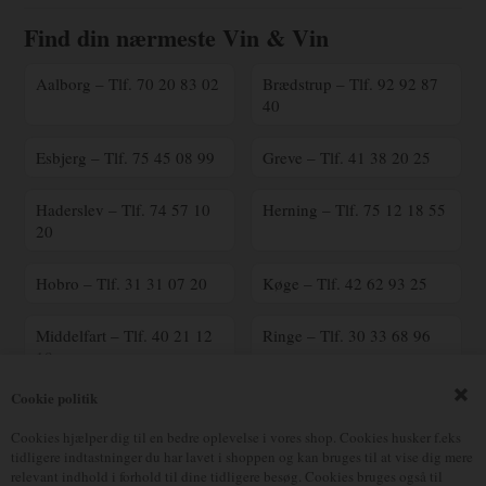
Find din nærmeste Vin & Vin
Aalborg – Tlf. 70 20 83 02
Brædstrup – Tlf. 92 92 87
40
Esbjerg – Tlf. 75 45 08 99
Greve – Tlf. 41 38 20 25
Haderslev – Tlf. 74 57 10
Herning – Tlf. 75 12 18 55
20
Hobro – Tlf. 31 31 07 20
Køge – Tlf. 42 62 93 25
Middelfart – Tlf. 40 21 12
Ringe – Tlf. 30 33 68 96
18
Cookie politik
Ringsted – Tlf. 70 25 41
Silkeborg – Tlf. 23 90 16
00
17
Cookies hjælper dig til en bedre oplevelse i vores shop. Cookies husker f.eks
tidligere indtastninger du har lavet i shoppen og kan bruges til at vise dig mere
relevant indhold i forhold til dine tidligere besøg. Cookies bruges også til
Vejle – Tlf. 75 82 70 90
Østerbro – Tlf. 39 18 05 38