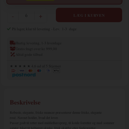
-
+
På lager, klar til levering
- Lev. 1-3 dage
Hurtig levering, 1-3 hverdage
Gratis fragt over kr. 999,00
Altid gode tilbud
★ ★ ★ ★ ★ 4,6 ud af 5 Stjerner
Beskrivelse
Robuste, elegante, friske nuancer præsenterer denne friske, elegante
rosé. Navnet holder, hvad det lover.
Passer godt til retter med middelhavspræg, til kolde forretter og med sommer
salater. Ideel til lufttørret skinke, frisk skaldyr eller fjerkræretter.