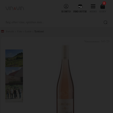
0
KONTO
FIND BUTIK
MENU
KURV
Forside
»
Vine
»
Lande
»
Tyskland
Varenummer:
345-23