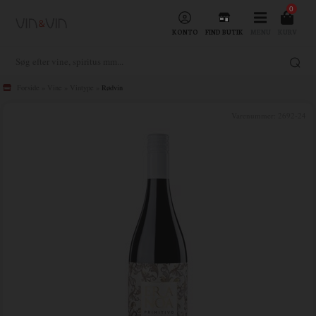
0
KONTO
FIND BUTIK
MENU
KURV
Forside
»
Vine
»
Vintype
»
Rødvin
Varenummer:
2692-24