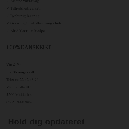
✓ Kæmpe vinudvalg
✓ Tilfredshedsgaranti
✓ Lynhurtig levering
✓ Gratis fragt ved afhentning i butik
✓ Altid klar til at hjælpe
100% DANSKEJET
Vin & Vin
info@vinogvin.dk
Telefon: 22 62 68 96
Mandal alle 8C
5500 Middelfart
CVR: 26607906
Hold dig opdateret