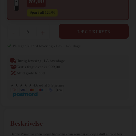
89,00
Spar i alt 120,00
-
+
På lager, klar til levering
- Lev. 1-3 dage
Hurtig levering, 1-3 hverdage
Gratis fragt over kr. 999,00
Altid gode tilbud
★ ★ ★ ★ ★ 4,6 ud af 5 Stjerner
Beskrivelse
Denne Primitivo er en meget harmonisk vin som har en dejlig duft af røde bær