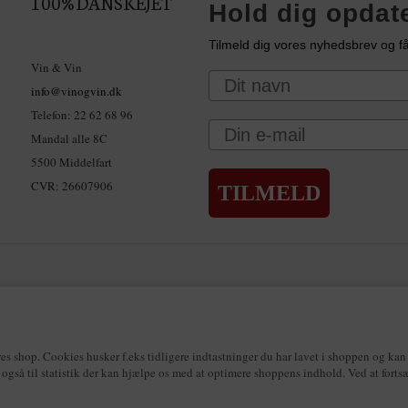
100% DANSKEJET
Hold dig opdat
Tilmeld dig vores nyhedsbrev og få
Vin & Vin
Navn
info@vinogvin.dk
Telefon: 22 62 68 96
Email
Mandal alle 8C
5500 Middelfart
CVR: 26607906
TILMELD
sbjerg – Tlf. 75 45 08 99
Greve – Tlf. 41 38 20 25
Haderslev – Tlf. 74 57 10 20
ge – Tlf. 30 33 68 96
Ringsted – Tlf. 70 25 41 00
Silkeborg – Tlf. 23 90 16 17
V
es shop. Cookies husker f.eks tidligere indtastninger du har lavet i shoppen og kan 
s også til statistik der kan hjælpe os med at optimere shoppens indhold. Ved at fort