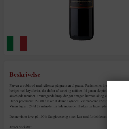
Beskrivelse
Farven er rubinrød med reflekser på grænsen til granat. Parfumen er intens, fin og elega
beriget med krydderier, der dufter af kanel og nelliker. På ganen eksploderer den i al si
silkebløde tanniner. Fremragende krop, der gør smagen harmonisk og vedvarende.
Der er produceret 15.000 flasker af denne skønhed. Vinmarkerne er øst og nordvendte o
Vinen lagrer i 24 til 28 måneder på fade inden den flaskes og ligger yderligere 10 månede
Denne vin er lavet på 100% Sangiovese og vinen kan med fordel dekanteres før brug. S
James Suckling: