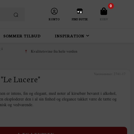
0
KONTO
FIND BUTIK
KURV
SOMMER TILBUD
INSPIRATION
 i
Kvalitetsvine fra hele verden
Varenummer:
2741-17
"Le Lucere"
en er intens, fin og elegant, med noter af kirsebær bevaret i alkohol,
en eksploderer den i al sin finhed og elegance takket være de tætte og
onisk og vedvarende.