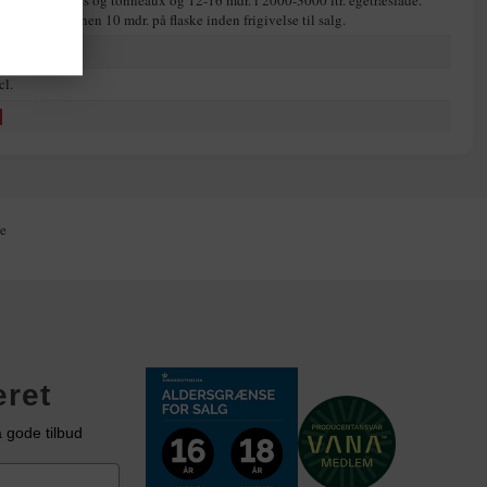
mdr. i barriques og tonneaux og 12-16 mdr. i 2000-3000 ltr. egetræsfade.
efter lagres vinen 10 mdr. på flaske inden frigivelse til salg.
j
cl.
ig!
K
e
eret
 gode tilbud