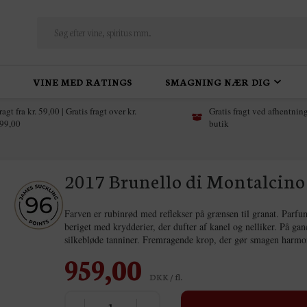
VINE MED RATINGS
SMAGNING NÆR DIG
ragt fra kr. 59,00 | Gratis fragt over kr.
Gratis fragt ved afhentning
99,00
butik
2017 Brunello di Montalcino 
Farven er rubinrød med reflekser på grænsen til granat. Parfum
beriget med krydderier, der dufter af kanel og nelliker. På gan
silkebløde tanniner. Fremragende krop, der gør smagen harm
959,00
DKK / fl.