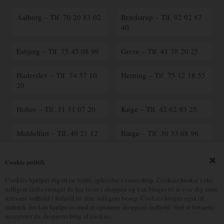
Aalborg – Tlf. 70 20 83 02
Brædstrup – Tlf. 92 92 87
40
Esbjerg – Tlf. 75 45 08 99
Greve – Tlf. 41 38 20 25
Haderslev – Tlf. 74 57 10
Herning – Tlf. 75 12 18 55
20
Hobro – Tlf. 31 31 07 20
Køge – Tlf. 42 62 93 25
Middelfart – Tlf. 40 21 12
Ringe – Tlf. 30 33 68 96
18
Cookie politik
Ringsted – Tlf. 70 25 41
Silkeborg – Tlf. 23 90 16
00
17
Cookies hjælper dig til en bedre oplevelse i vores shop. Cookies husker f.eks
tidligere indtastninger du har lavet i shoppen og kan bruges til at vise dig mere
relevant indhold i forhold til dine tidligere besøg. Cookies bruges også til
Vejle – Tlf. 75 82 70 90
Østerbro – Tlf. 39 18 05 38
statistik der kan hjælpe os med at optimere shoppens indhold. Ved at fortsætte
accepterer du shoppens brug af cookies.