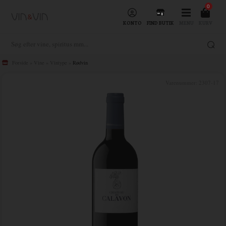
0
KONTO
FIND BUTIK
MENU
KURV
Forside
»
Vine
»
Vintype
»
Rødvin
Varenummer:
2307-17