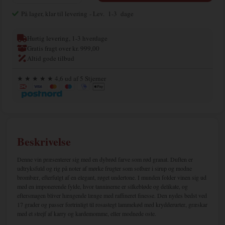
På lager, klar til levering
- Lev. 1-3 dage
Hurtig levering, 1-3 hverdage
Gratis fragt over kr. 999,00
Altid gode tilbud
★ ★ ★ ★ ★ 4,6 ud af 5 Stjerner
Beskrivelse
Denne vin præsenterer sig med en dybrød farve som rød granat. Duften er
udtryksfuld og rig på noter af mørke frugter som solbær i sirup og modne
brombær, efterfulgt af en elegant, røget undertone. I munden folder vinen sig ud
med en imponerende fylde, hvor tanninerne er silkebløde og delikate, og
eftersmagen bliver hængende længe med raffineret finesse. Den nydes bedst ved
17 grader og passer fortrinligt til rosastegt lammekød med krydderurter, græskar
med et strejf af karry og kardemomme, eller modnede oste.