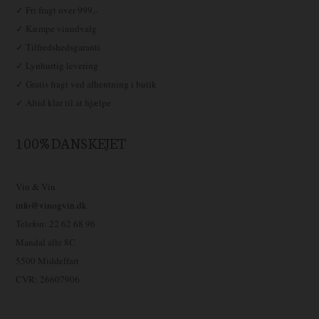
✓ Fri fragt over 999,-
✓ Kæmpe vinudvalg
✓ Tilfredshedsgaranti
✓ Lynhurtig levering
✓ Gratis fragt ved afhentning i butik
✓ Altid klar til at hjælpe
100% DANSKEJET
Vin & Vin
info@vinogvin.dk
Telefon: 22 62 68 96
Mandal alle 8C
5500 Middelfart
CVR: 26607906