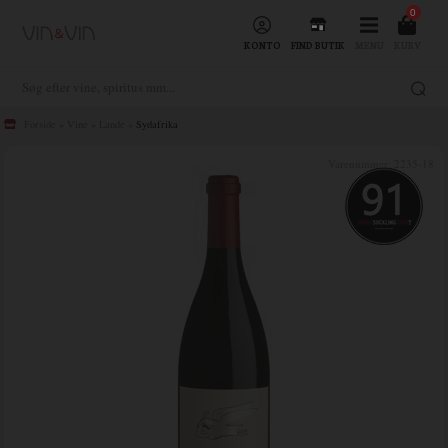
0
KONTO
FIND BUTIK
MENU
KURV
Forside
»
Vine
»
Lande
»
Sydafrika
Varenummer:
2235-18