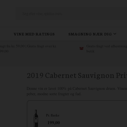
VINE MED RATINGS
SMAGNING NÆR DIG
ragt fra kr. 59,00 | Gratis fragt over kr.
Gratis fragt ved afhentning
99,00
butik
2019 Cabernet Sauvignon Priv
Denne vin er lavet 100% på Cabernet Sauvignon druen. Vinen h
peber, modne sorte frugter og fad.
Pr. flaske
199,00