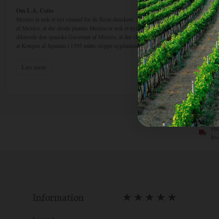
Om L.A. Cetto
Mexico er nok et nyt vinland for de fleste danskere, men nybegyndere er de bestemt ik
af Mexico, at der skulle plantes Mexico er nok et nyt vinland for de fleste danskere, m
dikterede den spanske Guvernør af Mexico, at der skulle plantes vinstokke i denne nyero
at Kongen af Spanien i 1595 måtte stoppe nyplantninger, da han frygtede landet ville b
eksisterede i mere end 150 år og hæmmede de indtjeningsmuligheder, der lå for mexican
spansk koloni i hele 300 år mellem 1521-1821.
Læs mere
Rent faktisk ligger de ældste vingårde i hele det ”amerikanske” område (gældende for 
Mexico. De bedste mexicanske distrikter ligger i Baja California, i forlængelse af det am
som området retmæssigt hedder, står for ca. 80-90% af vinproduktionen i Mexico.
Her i Baja Califorinia ligger da også vinhuset L.A. Cetto, der er landets ubestridte fore
Firmaet blev etableret i 1928 af den italienske immigrant, Don Angelo Cetto, der medbra
Italien. I dag er det 3. generation, der driver det prestigefyldte vinhus, som i dag har s
producent. Mexico er ikke en stor nation af vindrikkere. Der bliver kun drukket 1,5 ltr. 
Hur
(2012)). Til gengæld er Mexico verdens mest Coca Cola-drikkende nation med 225 liter 
hv
hænger sammen med, at nationen samtidig er i en kedelig Top10 over de mest overvægti
udsat for, hvad man i disse statistikker kalder; ”Coca Colanization”.
Information
★ ★ ★ ★ ★