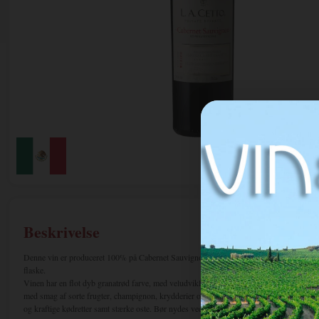
Beskrivelse
Denne vin er produceret 100% på Cabernet Sauvignon. Vinen lagrer mellem 12-16 måne
flaske.
Vinen har en flot dyb granatrød farve, med veludviklet bouquet af vanilje, peber, modne
med smag af sorte frugter, champignon, krydderier og en lang afslutning. Tyngden i denne
og kraftige kødretter samt stærke oste. Bør nydes ved ca. 15 C.