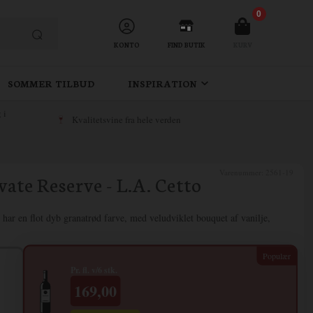
0
KONTO
FIND BUTIK
KURV
SOMMER TILBUD
INSPIRATION
 i
Kvalitetsvine fra hele verden
Varenummer:
2561-19
ate Reserve - L.A. Cetto
ar en flot dyb granatrød farve, med veludviklet bouquet af vanilje,
Pr. fl. v/6 stk.
169,00