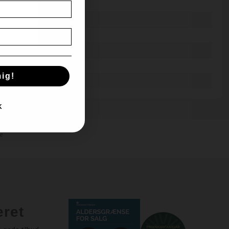
,5 %
e - Gris - Fjerkræ - Ost
16 mdr på fad
j
cl
ig!
K
e
eret