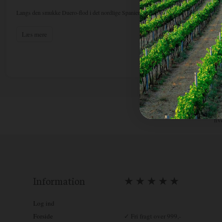
Langs den smukke Duero-flod i det nordlige Spanien ligger distriktet ”Ribera del Duero
vine i disse år bliver produceret. Floden snor sig også gennem Portugal (Douro) for til 
På de bløde bjerge, alle beliggende i 500-800 meters højde, har druerne ideelle vækstbeti
Læs mere
med karakter og dybde. Det er også fra dette område at berømte vine som Pingus, Vega 
kommer fra.
Finca Rodma er på forkant med innovation og bruger teknologi for at respektere og pass
udarbejdelsesproces bruger vi et gravitationssystem for at sikre, at druerne behandles 
også små koniske tanke af rustfrit stål samt træfade for at optimere macerationen og fo
skræddersy vinificeringen til deres egne unikke karakteristika. Vingården har også en sol
miljøbelastningen og styrker vores bæredygtighedsmål. Bygningen skaber en perfekt sy
respekt for landskabets iboende værdier. Den stenede skikkelse, der dukker op fra jorden
Funktionelt er vingården opdelt i to forskellige dele, men samlet på samme tid: udarbejde
Hur
hv
Information
★ ★ ★ ★ ★
Log ind
Forside
✓ Fri fragt over 999,-