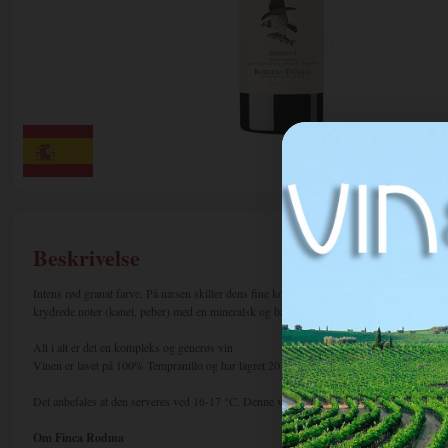
Beskrivelse
Intens rød granat farve. På næsen skiller dens fine kompleksitet sig ud med antydninge
krydrede noter (kanel, peber) med en mineralsk og balsamico-kerne. På ganen er den kr
Alt i alt er det en kompleks og generøs vin
Vinen er lavet på 100% Tempranillo og har lagret 20 måneder på franske fade og 18 mdr.
Det anbefales at den serveres ved 16-17 °C. Denne vin kan klare alle de kraftige kødrett
Om Finca Rodma