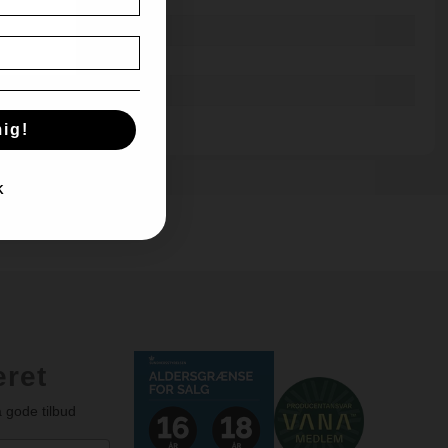
e - Vildt - Lam - Ost
mdr. på Fransk eg
j
 cl.
ig!
K
e
eret
 gode tilbud