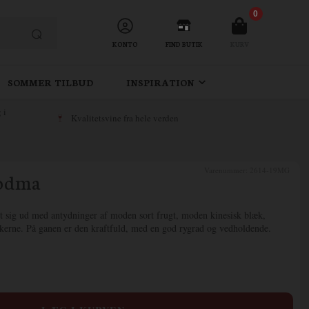
0
KONTO
FIND BUTIK
KURV
SOMMER TILBUD
INSPIRATION
 i
Kvalitetsvine fra hele verden
Varenummer:
2614-19MG
Rodma
tet sig ud med antydninger af moden sort frugt, moden kinesisk blæk,
kerne. På ganen er den kraftfuld, med en god rygrad og vedholdende.