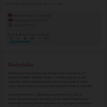
På lager, klar til levering
- Lev. 1-3 dage
Hurtig levering, 1-3 hverdage
Gratis fragt over kr. 999,00
Altid gode tilbud
★ ★ ★ ★ ★ 4,6 ud af 5 Stjerner
Beskrivelse
Brunella er en bemærkelsesværdig monopol single-vineyard cru, der
udelukkende tilhører BOROLI familien.
Vingården ligger på området
Castiglione Falletto, beliggende på det yderste vestlige punkt af Villero-
ryggen.
Eksponeringen er syd og sydvest, og jorden er leret og kalkholdig.
Levende rubinrød farve.
Spøgende næse af friske bær og strejf af
lakrids.
Harmoniske smage af mokka og friske nelliker blander sig i en
vedvarende, fløjlsagtig mundfornemmelse, hvor eg bringer en afbalanceret