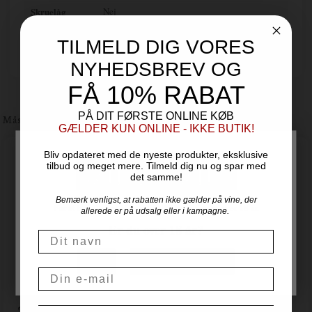
efterfølgende også Locanda del Pilone, der ligger lige så drømmeagtigt smukt på
Skruelåg
Nej
toppen Madonna di Como 4 kilometer syd for Barbaresco.
Flaskestr.
150 cl.
TILMELD DIG VORES
Land
NYHEDSBREV OG
FÅ 10% RABAT
PÅ DIT FØRSTE ONLINE KØB
Måske du også er interesseret i
GÆLDER KUN ONLINE - IKKE BUTIK!
Bliv opdateret med de nyeste produkter, eksklusive
tilbud og meget mere. Tilmeld dig nu og spar med
det samme!
Bemærk venligst, at rabatten ikke gælder på vine, der
For at handle hos Vinogvin.dk skal du være over 18 år.
allerede er på udsalg eller i kampagne.
Er du over 18 år?
Navn
NEJ
JA, JEG ER OVER 18
Email
2017 Barolo Experience - 5 vine i trækasse