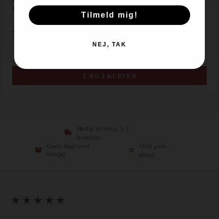
Gianni Gagliardo - Piemonte
Tilmeld mig!
4.599,00
DKK
NEJ, TAK
Hurtig levering, 1-3
hverdage
Gratis fragt over
Altid gode
999,00
tilbud
★ ★ ★ ★ ★