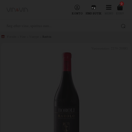
0
KONTO
FIND BUTIK
MENU
KURV
Forside
»
Vine
»
Vintype
»
Rødvin
Varenummer:
2279-20MG