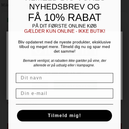
Måske du også er interesseret i
NYHEDSBREV OG
FÅ 10% RABAT
PÅ DIT FØRSTE ONLINE KØB
GÆLDER KUN ONLINE - IKKE BUTIK!
Bliv opdateret med de nyeste produkter, eksklusive
tilbud og meget mere. Tilmeld dig nu og spar med
det samme!
Bemærk venligst, at rabatten ikke gælder på vine, der
For at handle hos Vinogvin.dk skal du være over 18 år.
allerede er på udsalg eller i kampagne.
Er du over 18 år?
Navn
2017 Barolo Experience - 5 vine i trækasse
NEJ
JA, JEG ER OVER 18
Gianni Gagliardo - Piemonte
Email
4.599,00
DKK
Tilmeld mig!