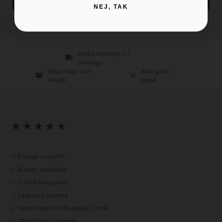
NEJ, TAK
Hurtig levering, 1-3
hverdage
Gratis fragt over
Altid gode
999,00
tilbud
★ ★ ★ ★ ★
✓ Fri fragt over 999,-
✓ Kæmpe vinudvalg
✓ Tilfredshedsgaranti
✓ Lynhurtig levering
✓ Gratis fragt ved afhentning i butik
✓ Altid klar til at hjælpe