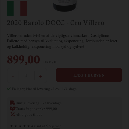
2020 Barolo DOCG - Cru Villero
Villero er uden tvivl en af de vigtigste vinmarker i Castiglione
Falletto med hensyn til kvalitet og eksponering. Jordbunden er leret
og kalkholdig, eksponering mod syd og sydvest.
899,00
DKK / fl.
-
+
På lager, klar til levering
- Lev. 1-3 dage
Hurtig levering, 1-3 hverdage
Gratis fragt over kr. 999,00
Altid gode tilbud
★ ★ ★ ★ ★ 4,6 ud af 5 Stjerner