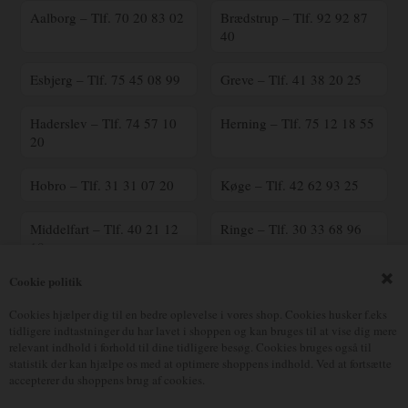
Aalborg – Tlf. 70 20 83 02
Brædstrup – Tlf. 92 92 87
40
Esbjerg – Tlf. 75 45 08 99
Greve – Tlf. 41 38 20 25
Haderslev – Tlf. 74 57 10
Herning – Tlf. 75 12 18 55
20
Hobro – Tlf. 31 31 07 20
Køge – Tlf. 42 62 93 25
Middelfart – Tlf. 40 21 12
Ringe – Tlf. 30 33 68 96
18
Cookie politik
Ringsted – Tlf. 70 25 41
Silkeborg – Tlf. 23 90 16
00
17
Cookies hjælper dig til en bedre oplevelse i vores shop. Cookies husker f.eks
tidligere indtastninger du har lavet i shoppen og kan bruges til at vise dig mere
relevant indhold i forhold til dine tidligere besøg. Cookies bruges også til
Vejle – Tlf. 75 82 70 90
Østerbro – Tlf. 39 18 05 38
statistik der kan hjælpe os med at optimere shoppens indhold. Ved at fortsætte
accepterer du shoppens brug af cookies.