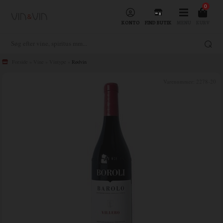
0
KONTO
FIND BUTIK
MENU
KURV
Forside
»
Vine
»
Vintype
»
Rødvin
Varenummer:
2278-20