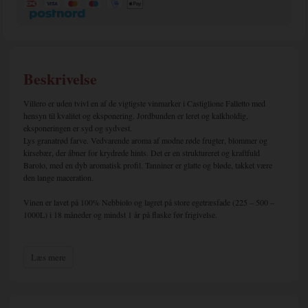
Beskrivelse
Villero er uden tvivl en af ​​de vigtigste vinmarker i Castiglione Falletto med
hensyn til kvalitet og eksponering. Jordbunden er leret og kalkholdig,
eksponeringen er syd og sydvest.
Lys granatrød farve. Vedvarende aroma af modne røde frugter, blommer og
kirsebær, der åbner for krydrede hints. Det er en struktureret og kraftfuld
Barolo, med en dyb aromatisk profil. Tanniner er glatte og bløde, takket være
den lange maceration.
Vinen er lavet på 100% Nebbiolo og l
agret på store egetræsfade (225 – 500 –
1000L) i 18 måneder og mindst 1 år på flaske før frigivelse.
Om Boroli
Læs mere
Boroli di Cascina La Brunella er ikke en af de historiske ejendomme i Barolo,
som stolt kan berette om tidligere generationers slid og slæb i vinmarkerne og
efterfølgende forvandling fra fattige vinbønder til velhavende vinmagere.
Tværtimod er der tale om en piemontesisk familie af iværksættere som i 150 år