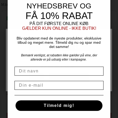
Måske du også er interesseret i
NYHEDSBREV OG
FÅ 10% RABAT
PÅ DIT FØRSTE ONLINE KØB
GÆLDER KUN ONLINE - IKKE BUTIK!
Bliv opdateret med de nyeste produkter, eksklusive
tilbud og meget mere. Tilmeld dig nu og spar med
det samme!
Bemærk venligst, at rabatten ikke gælder på vine, der
For at handle hos Vinogvin.dk skal du være over 18 år.
allerede er på udsalg eller i kampagne.
Er du over 18 år?
Navn
2017 Barolo Experience - 5 vine i trækasse
NEJ
JA, JEG ER OVER 18
Gianni Gagliardo - Piemonte
Email
4.599,00
DKK
Tilmeld mig!