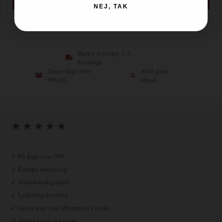
NEJ, TAK
Hurtig levering, 1-3
hverdage
Gratis fragt over
Altid gode
999,00
tilbud
★ ★ ★ ★ ★
✓ Fri fragt over 999,-
✓ Kæmpe vinudvalg
✓ Tilfredshedsgaranti
✓ Lynhurtig levering
✓ Gratis fragt ved afhentning i butik
✓ Altid klar til at hjælpe