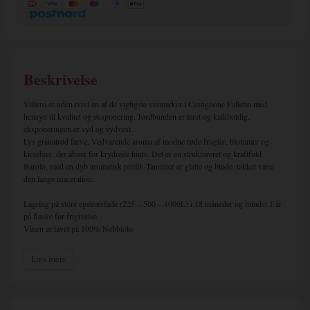
Beskrivelse
Villero er uden tvivl en af ​​de vigtigste vinmarker i Castiglione Falletto med
hensyn til kvalitet og eksponering. Jordbunden er leret og kalkholdig,
eksponeringen er syd og sydvest.
Lys granatrød farve. Vedvarende aroma af modne røde frugter, blommer og
kirsebær, der åbner for krydrede hints. Det er en struktureret og kraftfuld
Barolo, med en dyb aromatisk profil. Tanniner er glatte og bløde, takket være
den lange maceration.
Lagring på store egetræsfade (225 – 500 – 1000L) i 18 måneder og mindst 1 år
på flaske før frigivelse.
Vinen er lavet på 100% Nebbiolo
Bemærk magnumflaske - 1,5 ltr.
Læs mere
Om Boroli
Boroli di Cascina La Brunella er ikke en af de historiske ejendomme i Barolo,
som stolt kan berette om tidligere generationers slid og slæb i vinmarkerne og