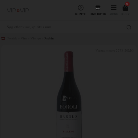
0
KONTO
FIND BUTIK
MENU
KURV
Forside
»
Vine
»
Vintype
»
Rødvin
Varenummer:
2278-20MG