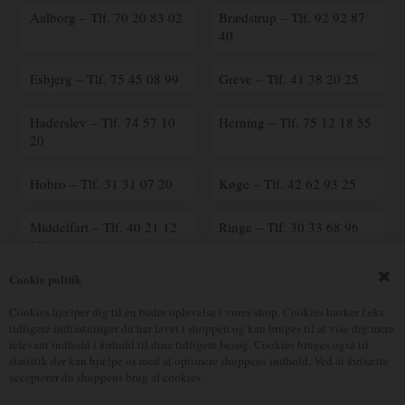
Aalborg – Tlf. 70 20 83 02
Brædstrup – Tlf. 92 92 87
40
Esbjerg – Tlf. 75 45 08 99
Greve – Tlf. 41 38 20 25
Haderslev – Tlf. 74 57 10
Herning – Tlf. 75 12 18 55
20
Hobro – Tlf. 31 31 07 20
Køge – Tlf. 42 62 93 25
Middelfart – Tlf. 40 21 12
Ringe – Tlf. 30 33 68 96
18
Cookie politik
Ringsted – Tlf. 70 25 41
Silkeborg – Tlf. 23 90 16
00
17
Cookies hjælper dig til en bedre oplevelse i vores shop. Cookies husker f.eks
tidligere indtastninger du har lavet i shoppen og kan bruges til at vise dig mere
relevant indhold i forhold til dine tidligere besøg. Cookies bruges også til
Vejle – Tlf. 75 82 70 90
Østerbro – Tlf. 39 18 05 38
statistik der kan hjælpe os med at optimere shoppens indhold. Ved at fortsætte
accepterer du shoppens brug af cookies.