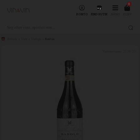
0
KONTO
FIND BUTIK
MENU
KURV
Forside
»
Vine
»
Vintype
»
Rødvin
Varenummer:
2270-20