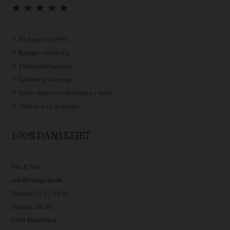
★ ★ ★ ★ ★
✓ Fri fragt over 999,-
✓ Kæmpe vinudvalg
✓ Tilfredshedsgaranti
✓ Lynhurtig levering
✓ Gratis fragt ved afhentning i butik
✓ Altid klar til at hjælpe
100% DANSKEJET
Vin & Vin
info@vinogvin.dk
Telefon: 22 62 68 96
Mandal alle 8C
5500 Middelfart