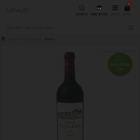
0
KONTO
FIND BUTIK
MENU
KURV
Forside
»
Vine
»
Vintype
»
Rødvin
Varenummer:
3617-21