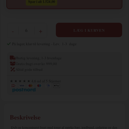
Spar i alt 1.524,00
-
+
På lager, klar til levering
- Lev. 1-3 dage
Hurtig levering, 1-3 hverdage
Gratis fragt over kr. 999,00
Altid gode tilbud
★ ★ ★ ★ ★ 4,6 ud af 5 Stjerner
Beskrivelse
Dyb og koncentreret frugt med toner af mørke bær, jordbund, cedertræ og den