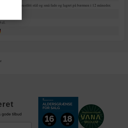
ler i kampagne.
ntangæring i rustfrit stål og små fade og lagret på bærmen i 12 måneder.
j
 cl.
ig!
e
K
eret
 gode tilbud