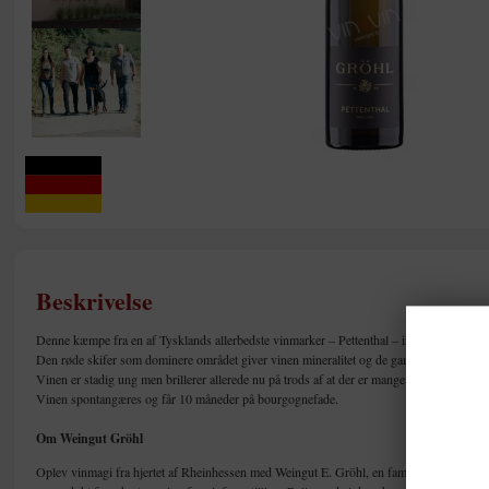
Beskrivelse
Denne kæmpe fra en af Tysklands allerbedste vinmarker – Pettenthal – imponerer med kr
Den røde skifer som dominere området giver vinen mineralitet og de gamle stokke sørge
Vinen er stadig ung men brillerer allerede nu på trods af at der er mange års lagringpote
Vinen spontangæres og får 10 måneder på bourgognefade.
Om Weingut Gröhl
Oplev vinmagi fra hjertet af Rheinhessen med Weingut E. Gröhl, en familiedrevet vingår