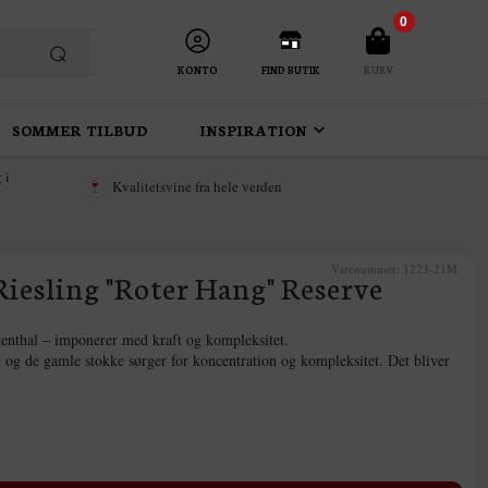
0
KONTO
FIND BUTIK
KURV
SOMMER TILBUD
INSPIRATION
 i
Kvalitetsvine fra hele verden
Varenummer:
1223-21M
Riesling "Roter Hang" Reserve
enthal – imponerer med kraft og kompleksitet.
 og de gamle stokke sørger for koncentration og kompleksitet. Det bliver