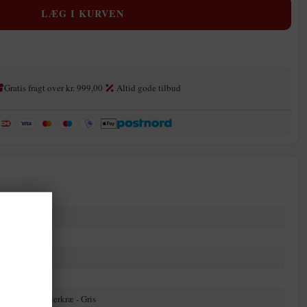
Gratis fragt over kr. 999,00
Altid gode tilbud
G VORES
EV OG
RABAT
ngut E. Gröhl
NLINE KØB
- IKKE BUTIK!
sling
produkter, eksklusive
21
d dig nu og spar med
e!
%
ritif - Fisk - Fjerkræ - Gris
ke gælder på vine, der