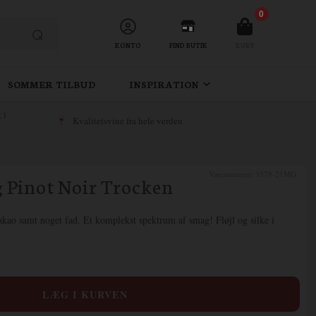
0
KONTO
FIND BUTIK
KURV
SOMMER TILBUD
INSPIRATION
 i
Kvalitetsvine fra hele verden
Varenummer:
3579-21MG
 Pinot Noir Trocken
kakao samt noget fad. Et komplekst spektrum af smag! Fløjl og silke i