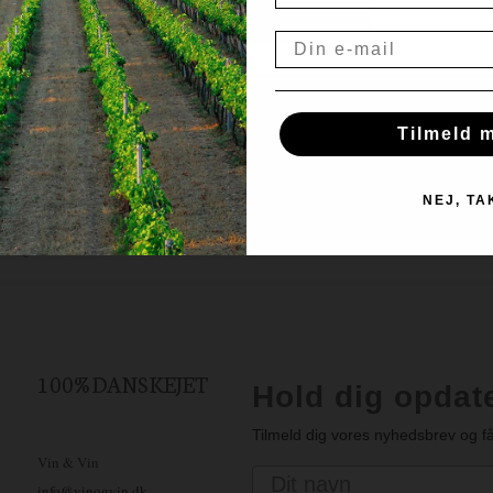
Lagring
24 
NEJ
JA, JEG ER OVER 18
 fine frugt.
Email
Skruelåg
Ne
Flaskestr.
150
d med 12 generationers erfaring (snart 13)
olsheim, drager vingården fordel af
Land
Tilmeld m
Med fokus på klassiske druesorter som
tående hvidvine, der spænder fra sprøde og
NEJ, TA
erle blandt rødvinene, der balancerer
tig levering, 1-3
Gratis fragt over
Altid god
erdage
999,00
tilbud
nsomt fremhæver terroirets unikke præg i
rer både ganen og sjælen. Fra friske,
alene, er Weingut E. Gröhl et valg for alle,
gsoplevelse, der bliver siddende længe
ingut E. Gröhl sætte et uforglemmeligt præg
100% DANSKEJET
Hold dig opdat
Tilmeld dig vores nyhedsbrev og få
Vin & Vin
Navn
info@vinogvin.dk