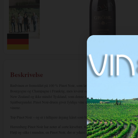
Beskrivelse
Rødvinen er fremstillet på 100 % Pinot Noir, som lægger most til nogle af verdens skønn
Bourgogne og Champagne i Frankrig, men leverer også forførende præstationer i andre
New Zealand og ikke mindst Tyskland, som denne rødvin er et strålende eksempel på. I
Spätburgunder. Pinot Noir-druen giver fyldige vine med moderat farve og tannin, og ma
vinene.
Top Pinot Noir – og er i tidligere årgang kåret som bedste og 3. bedste Pinot Noir i sin k
Herrenberg Pinot Noir har noter af sorte kirsebær, tranebær, kakao samt noget fad. Et
Fløjl og silke i munden, en Pinot Noir, der er yderst elegant. 24 mdr. på fad