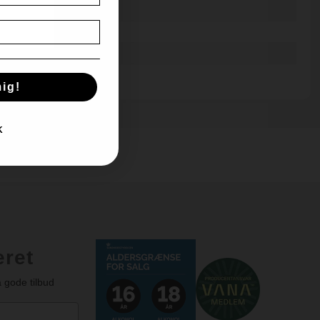
mdr. fadlagring
j
 cl.
ig!
K
e
eret
 gode tilbud