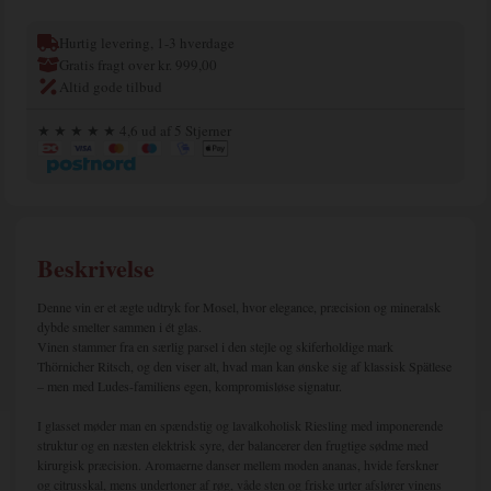
Hurtig levering, 1-3 hverdage
Gratis fragt over kr. 999,00
Altid gode tilbud
★ ★ ★ ★ ★ 4,6 ud af 5 Stjerner
Beskrivelse
Denne vin er et ægte udtryk for Mosel, hvor elegance, præcision og mineralsk
dybde smelter sammen i ét glas.
Vinen stammer fra en særlig parsel i den stejle og skiferholdige mark
Thörnicher Ritsch, og den viser alt, hvad man kan ønske sig af klassisk Spätlese
– men med Ludes-familiens egen, kompromisløse signatur.
I glasset møder man en spændstig og lavalkoholisk Riesling med imponerende
struktur og en næsten elektrisk syre, der balancerer den frugtige sødme med
kirurgisk præcision. Aromaerne danser mellem moden ananas, hvide ferskner
og citrusskal, mens undertoner af røg, våde sten og friske urter afslører vinens