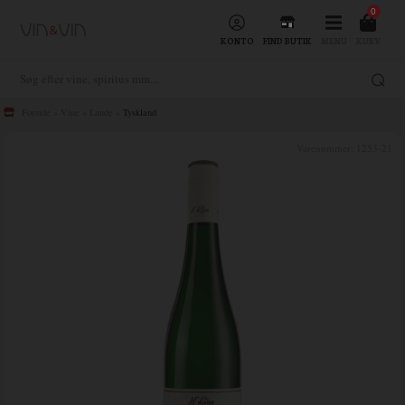
0
KONTO
FIND BUTIK
MENU
KURV
Forside
»
Vine
»
Lande
»
Tyskland
Varenummer:
1253-21