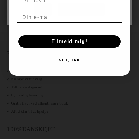
Hurtig levering, 1-3
NEJ
JA, JEG ER OVER 18
hverdage
Email
Gratis fragt over
Altid gode
999,00
tilbud
Tilmeld mig!
★ ★ ★ ★ ★
NEJ, TAK
✓ Fri fragt over 999,-
✓ Kæmpe vinudvalg
✓ Tilfredshedsgaranti
✓ Lynhurtig levering
✓ Gratis fragt ved afhentning i butik
✓ Altid klar til at hjælpe
100% DANSKEJET