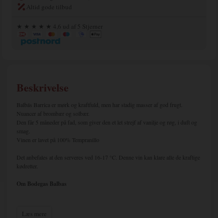
Altid gode tilbud
★ ★ ★ ★ ★ 4,6 ud af 5 Stjerner
Beskrivelse
Balbás Barrica er mørk og kraftfuld, men har stadig masser af god frugt.
Nuancer af brombær og solbær.
Den får 5 måneder på fad, som giver den et let strejf af vanilje og røg, i duft og
smag.
Vinen er lavet på 100% Tempranillo
Det anbefales at den serveres ved 16-17 °C. Denne vin kan klare alle de kraftige
kødretter.
Om Bodegas Balbas
Familien Balbás' historie begyndte i 1777, hvor arven fra familien blev tæt
forbundet med terroiret og vinstokkene – en tradition, der nu strækker sig over
Læs mere
næsten 250 år. Det hele startede med tipoldefar Abundio Balbás, som