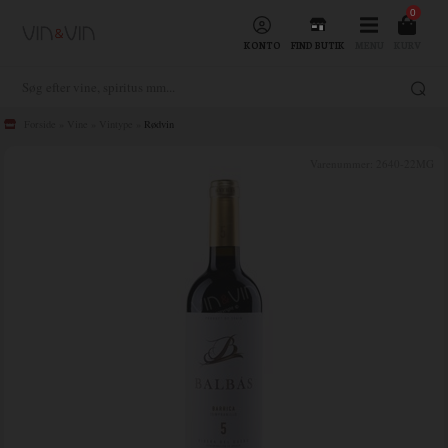
0
KONTO
FIND BUTIK
MENU
KURV
Forside
»
Vine
»
Vintype
»
Rødvin
Varenummer:
2640-22MG