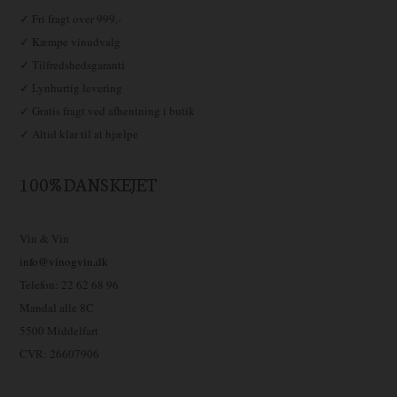
✓ Fri fragt over 999,-
✓ Kæmpe vinudvalg
✓ Tilfredshedsgaranti
✓ Lynhurtig levering
✓ Gratis fragt ved afhentning i butik
✓ Altid klar til at hjælpe
100% DANSKEJET
Vin & Vin
info@vinogvin.dk
Telefon: 22 62 68 96
Mandal alle 8C
5500 Middelfart
CVR: 26607906