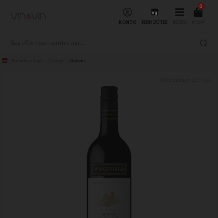
0
KONTO
FIND BUTIK
MENU
KURV
Forside
»
Vine
»
Vintype
»
Rødvin
Varenummer:
2573-22