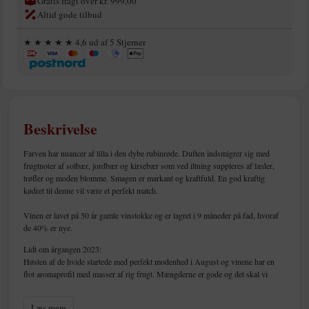
Gratis fragt over kr. 999,00
Altid gode tilbud
★ ★ ★ ★ ★ 4,6 ud af 5 Stjerner
Beskrivelse
Farven har nuancer af lilla i den dybe rubinrøde. Duften indsmigrer sig med
frugtnoter af solbær, jordbær og kirsebær som ved iltning suppleres af læder,
trøfler og moden blomme. Smagen er markant og kraftfuld. En god kraftig
kødret til denne vil være et perfekt match.
Vinen er lavet på 50 år gamle vinstokke og er lagret i 9 måneder på fad, hvoraf
de 40% er nye.
Lidt om årgangen 2023:
Høsten af de hvide startede med perfekt modenhed i August og vinene har en
flot aromaprofil med masser af rig frugt. Mængderne er gode og det skal vi
glæde os over (så holder priserne sig i ro) Det lover for en super årgang på de
hvide!!!
Læs mere