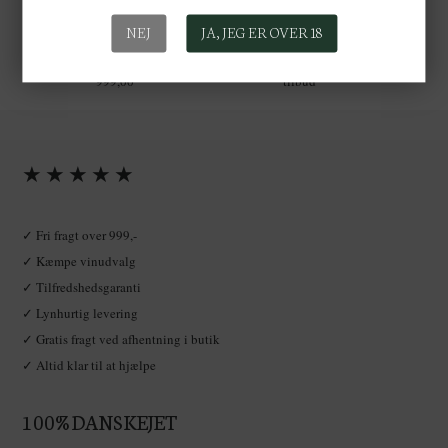
gennemsnitsalder. Nogle af Premier Cru markerne er helt op til 90 år gamle og
Navn
hans ”normale” Bourgogne rouge laves på 48 år gamle vinstokke. Det vidner
Hurtig levering, 1-3
NEJ
JA, JEG ER OVER 18
om at jorden og planterne passes og plejes og at vi her har med en ambitiøst
hverdage
producent at gøre som vil kvalitet frem for kvantitet!
Gratis fragt over
Altid gode
Email
999,00
tilbud
Et nyligt ægteskab i Girard familien mellem Arnaud Girard og Charlotte har
tilført ikke mindre end 14 nye appellationer i Girards portefølje. Vi har smagt
dem alle – og de er lige som Girards øvrige vine, præcise og tydelige i deres
udtryk afhængigt af hvor de kommer fra. God og sikker stil!
Tilmeld mig!
★ ★ ★ ★ ★
NEJ, TAK
✓ Fri fragt over 999,-
✓ Kæmpe vinudvalg
✓ Tilfredshedsgaranti
✓ Lynhurtig levering
✓ Gratis fragt ved afhentning i butik
✓ Altid klar til at hjælpe
100% DANSKEJET