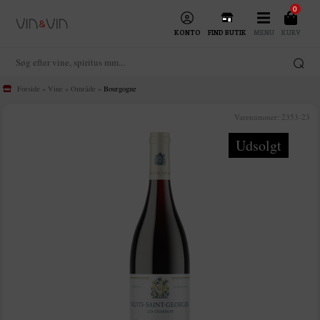
0
KONTO
FIND BUTIK
MENU
KURV
Forside
»
Vine
»
Område
»
Bourgogne
Varenummer:
2353-23
Udsolgt