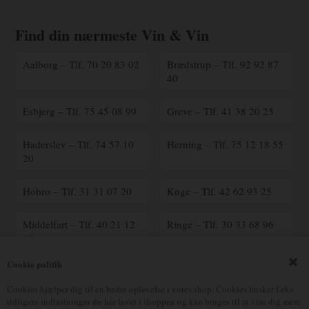
Find din nærmeste Vin & Vin
Aalborg – Tlf. 70 20 83 02
Brædstrup – Tlf. 92 92 87
40
Esbjerg – Tlf. 75 45 08 99
Greve – Tlf. 41 38 20 25
Haderslev – Tlf. 74 57 10
Herning – Tlf. 75 12 18 55
20
Hobro – Tlf. 31 31 07 20
Køge – Tlf. 42 62 93 25
Middelfart – Tlf. 40 21 12
Ringe – Tlf. 30 33 68 96
18
Cookie politik
Ringsted – Tlf. 70 25 41
Silkeborg – Tlf. 23 90 16
00
17
Cookies hjælper dig til en bedre oplevelse i vores shop. Cookies husker f.eks
tidligere indtastninger du har lavet i shoppen og kan bruges til at vise dig mere