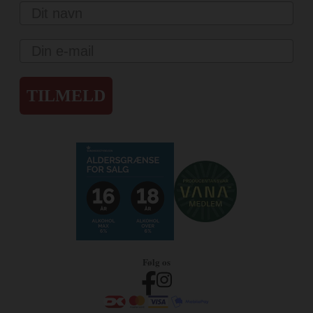
Navn
Email
TILMELD
Følg os