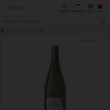
0
KONTO
FIND BUTIK
MENU
KURV
Forside
»
Vine
»
Vintype
»
Hvidvin
Varenummer:
1325-24