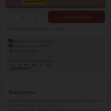
Spar i alt 180,00
-
+
På lager, klar til levering
- Lev. 1-3 dage
Hurtig levering, 1-3 hverdage
Gratis fragt over kr. 999,00
Altid gode tilbud
★ ★ ★ ★ ★ 4,6 ud af 5 Stjerner
Beskrivelse
Denne vin kommer fra tre af Chablis’ mest lovende parceller. ”Bon augure” kan
oversættes til ”lovende” eller ”et godt tegn”.
Chablis er som bekendt fremstillet på Chardonnay-druer. Druerne presses og