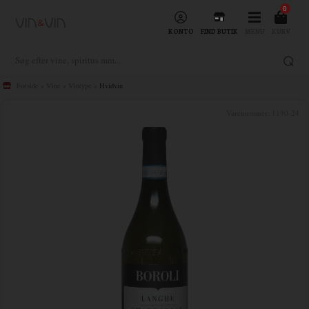
0
KONTO
FIND BUTIK
MENU
KURV
Forside
»
Vine
»
Vintype
»
Hvidvin
Varenummer:
1190-24