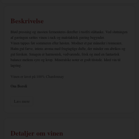
Beskrivelse
Blød presning og
mosten fermenteres derefter i rustfri ståltanke.
Ved slutningen
af ​​gæringen sættes vinen i rack og malolaktisk gæring begynder.
Vinen tappes før sommeren efter høsten.
Modner et par måneder i tonneaux.
H
alm gul farve,
intens aroma med frugtagtige dufte, der minder om abrikos og
gul fersken.
Smagen er harmonisk, vedvarende, frisk og med en fantastisk
balance mellem syre og krop.
Mineralske noter er godt tilstede.
Ideel vin til
lagring.
Vinen er lavet på 100% Chardonnay
Om Boroli
Boroli di Cascina La Brunella er ikke en af de historiske ejendomme i Barolo,
Læs mere
som stolt kan berette om tidligere generationers slid og slæb i vinmarkerne og
efterfølgende forvandling fra fattige vinbønder til velhavende vinmagere.
Tværtimod er der tale om en piemontesisk familie af iværksættere som i 150 år
har haft succes og tjent betydelige summer først i tekstilindustrien og siden i
forlagsbranchen. Op gennem 1990’er blev den 5. generation i familien i form af
Detaljer om vinen
Silvano og Elena Boroli imidlertid langsom klar over, at de gerne ville noget
andet. Som Silvano formulerede det, ville de gerne ”få tidens skøre rytmer lidt