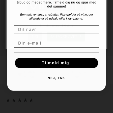
Årgang
2024
tilbud og meget mere. Tilmeld dig nu og spar med
det samme!
Alkohol
12,7%
Bemærk venligst, at rabatten ikke gælder på vine, der
God til
Fisk - Fjerkræ - Ost
For at handle hos Vinogvin.dk skal du være over 18 år.
allerede er på udsalg eller i kampagne.
Skruelåg
Nej
Er du over 18 år?
Navn
Flaskestr.
75 cl
NEJ
JA, JEG ER OVER 18
Land
Email
Tilmeld mig!
Hurtig levering, 1-3
hverdage
Gratis fragt over
Altid gode
999,00
tilbud
NEJ, TAK
★ ★ ★ ★ ★