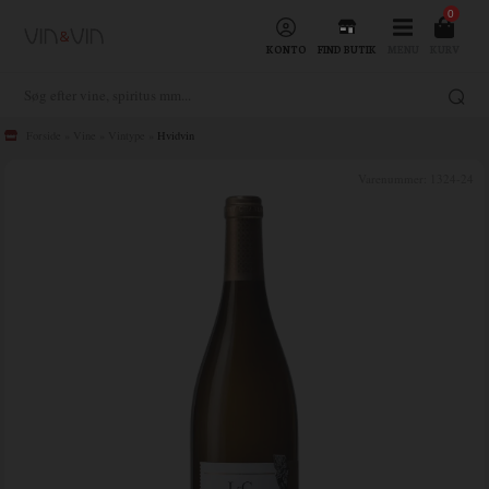
0
KONTO
FIND BUTIK
MENU
KURV
Forside
»
Vine
»
Vintype
»
Hvidvin
Varenummer:
1324-24