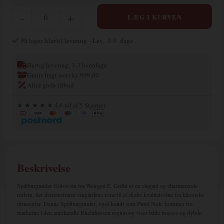
-
+
På lager, klar til levering
- Lev. 1-3 dage
Hurtig levering, 1-3 hverdage
Gratis fragt over kr. 999,00
Altid gode tilbud
★ ★ ★ ★ ★ 4,6 ud af 5 Stjerner
Beskrivelse
Spätburgunder Gutswein fra Weingut E. Gröhl er en elegant og charmerende
rødvin, der demonstrerer vingårdens evne til at skabe kvalitetsvine fra klassiske
druesorter. Denne Spätburgunder, også kendt som Pinot Noir, kommer fra
markerne i den anerkendte Rheinhessen region og viser både finesse og dybde.