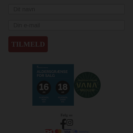
Navn
Email
TILMELD
Følg os