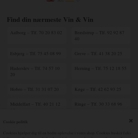
Find din nærmeste Vin & Vin
Aalborg – Tlf. 70 20 83 02
Brædstrup – Tlf. 92 92 87
40
Esbjerg – Tlf. 75 45 08 99
Greve – Tlf. 41 38 20 25
Haderslev – Tlf. 74 57 10
Herning – Tlf. 75 12 18 55
20
Hobro – Tlf. 31 31 07 20
Køge – Tlf. 42 62 93 25
Middelfart – Tlf. 40 21 12
Ringe – Tlf. 30 33 68 96
18
Cookie politik
Ringsted – Tlf. 70 25 41
Silkeborg – Tlf. 23 90 16
00
17
Cookies hjælper dig til en bedre oplevelse i vores shop. Cookies husker f.eks