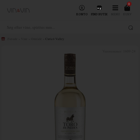
0
KONTO
FIND BUTIK
MENU
KURV
Forside
»
Vine
»
Område
»
Curicó Valley
Varenummer:
1609-24