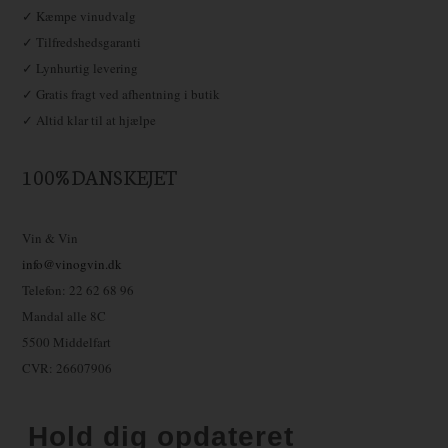
✓ Kæmpe vinudvalg
✓ Tilfredshedsgaranti
✓ Lynhurtig levering
✓ Gratis fragt ved afhentning i butik
✓ Altid klar til at hjælpe
100% DANSKEJET
Vin & Vin
info@vinogvin.dk
Telefon: 22 62 68 96
Mandal alle 8C
5500 Middelfart
CVR: 26607906
Hold dig opdateret