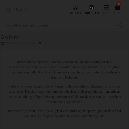
0
KONTO
FIND BUTIK
MENU
KURV
Barbera
Forside
»
Vine
»
Druer
»
Barbera
Barbera har sit hjemsted i Piemonte-regionen i det nordvestlige Italien.
Den er en af de mest plantede røde druesorter i Italien og er kendt for sin frugtrige
smag, høje syreindhold og lavere tanniner sammenlignet med andre store italienske
druer som Nebbiolo.
Barbera-vine kan variere fra lette til mere fuldtonede stilarter afhængigt af, hvordan
de er lavet. Typiske smagsnoter omfatter kirsebær, solbær og hindbær, undertiden
med en antydning af krydderier og undertoner af chokolade eller vanilje. - især hvis
de er modnet i egetræsfade.
Barbera er også kendt for sin alsidighed ved bordet og kan parres godt med en bred
vifte af retter, fra pasta og pizza til grillede kødretter og oste.