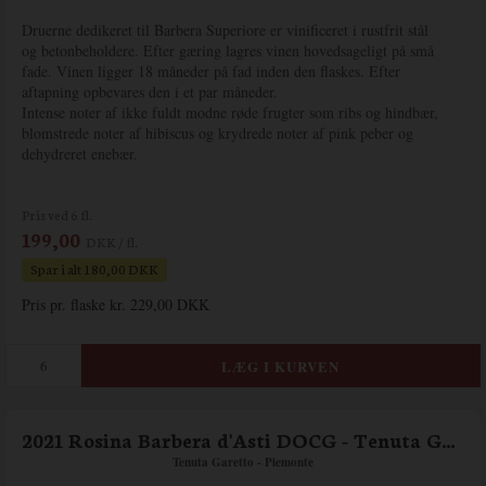
Druerne dedikeret til Barbera Superiore er vinificeret i rustfrit stål
og betonbeholdere. Efter gæring lagres vinen hovedsageligt på små
fade. Vinen ligger 18 måneder på fad inden den flaskes. Efter
aftapning opbevares den i et par måneder.
Intense noter af ikke fuldt modne røde frugter som ribs og hindbær,
blomstrede noter af hibiscus og krydrede noter af pink peber og
dehydreret enebær.
Pris ved 6 fl.
199,00
DKK / fl.
Spar i alt 180,00 DKK
Pris pr. flaske kr. 229,00 DKK
2021 Rosina Barbera d'Asti DOCG - Tenuta Garetto
Tenuta Garetto - Piemonte