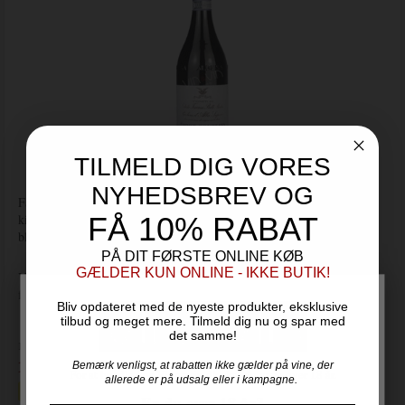
TILMELD DIG VORES
NYHEDSBREV OG
Farven er dyb rubinrød. Duften er klassisk ren Barbera med noter af
FÅ 10% RABAT
kirsebær, brombær og røgkarakter fra fadet. Smagen er frugtig med
bløde moderate tanniner, god mundfylde og intensitet.
PÅ DIT FØRSTE ONLINE KØB
GÆLDER KUN ONLINE - IKKE BUTIK!
Vinen er lavet på 100% Barbera - Drik nu eller gem i op til 10 år
fra høståret.
Bliv opdateret med de nyeste produkter, eksklusive
tilbud og meget mere. Tilmeld dig nu og spar med
det samme!
Pris ved 6 fl.
199,00
Bemærk venligst, at rabatten ikke gælder på vine, der
DKK / fl.
For at handle hos Vinogvin.dk skal du være over 18 år.
allerede er på udsalg eller i kampagne.
Spar i alt 180,00 DKK
Er du over 18 år?