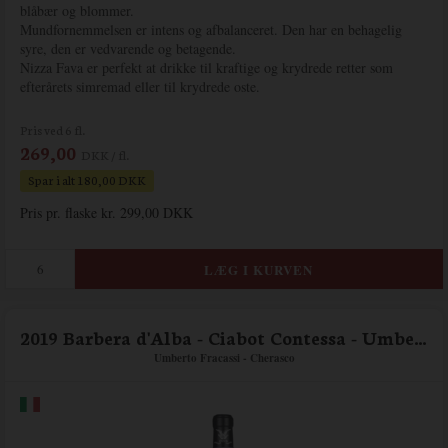
blåbær og blommer.
Mundfornemmelsen er intens og afbalanceret. Den har en behagelig
syre, den er vedvarende og betagende.
Nizza Fava er perfekt at drikke til kraftige og krydrede retter som
efterårets simremad eller til krydrede oste.
Pris ved 6 fl.
269,00
DKK / fl.
Spar i alt 180,00 DKK
Pris pr. flaske kr. 299,00 DKK
2019 Barbera d'Alba - Ciabot Contessa - Umberto Fracassi
Umberto Fracassi - Cherasco