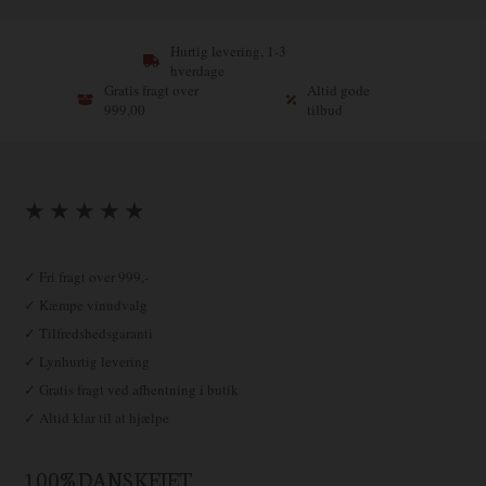
Hurtig levering, 1-3
hverdage
Gratis fragt over
Altid gode
999,00
tilbud
★ ★ ★ ★ ★
✓ Fri fragt over 999,-
✓ Kæmpe vinudvalg
✓ Tilfredshedsgaranti
✓ Lynhurtig levering
✓ Gratis fragt ved afhentning i butik
✓ Altid klar til at hjælpe
100% DANSKEJET