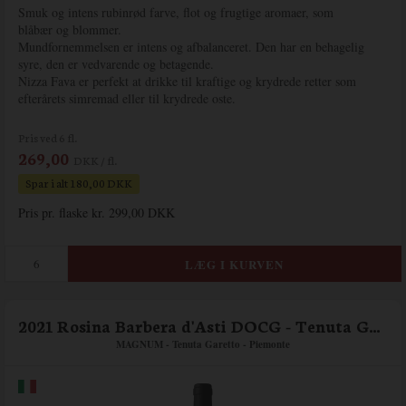
Smuk og intens rubinrød farve, flot og frugtige aromaer, som
blåbær og blommer.
Mundfornemmelsen er intens og afbalanceret. Den har en behagelig
syre, den er vedvarende og betagende.
Nizza Fava er perfekt at drikke til kraftige og krydrede retter som
efterårets simremad eller til krydrede oste.
Pris ved 6 fl.
269,00
DKK / fl.
Spar i alt 180,00 DKK
Pris pr. flaske kr. 299,00 DKK
2021 Rosina Barbera d'Asti DOCG - Tenuta Garetto
MAGNUM - Tenuta Garetto - Piemonte