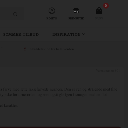
0
KONTO
FIND BUTIK
KURV
SOMMER TILBUD
INSPIRATION
 i
Kvalitetsvine fra hele verden
Varenummer:
801
a farve med lette laksefarvede nuancer. Den er ren og strålende med fine
 typiske for druesorten, og som også går igen i smagen med en flot
et karakter.