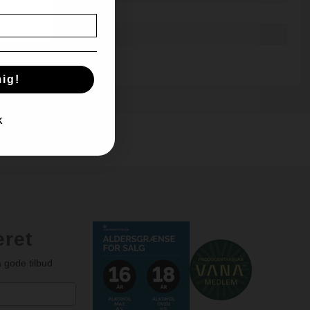
j
cl
ig!
K
e
eret
 gode tilbud