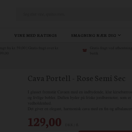
VINE MED RATINGS
SMAGNING NÆR DIG
ragt fra kr. 59,00 | Gratis fragt over kr.
Gratis fragt ved afhentning
99,00
butik
Cava Portell - Rose Semi Sec
I glasset fremstår Cavaen med en indbydende, klar kirsebærros
og livlige bobler. Duften byder på friske jordbærnoter, som er
vedholdenhed.
Det giver en elegant, harmonisk cava med en fin og afbalancer
129,00
DKK / fl.