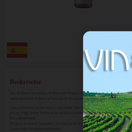
Beskrivelse
Den eksklusive anvendelse af druesorten Trepat i vores rosé-cavaer giver dem en helt un
største producent af druer og basisvine til cava på netop denne lokale sort fra Conca de 
I glasset fremstår Cavaen med en indbydende, klar kirsebærrosa farve med lette laksefa
fine og livlige bobler. Duften byder på friske jordbærnoter, som er typiske for druesor
flot vedholdenhed.
Det giver en elegant, harmonisk cava med en fin og afbalanceret karakter.
Lagrer i min. 10 måneder på bærmen.