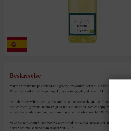
Beskrivelse
Vinen er fremstillet på et blend af 3 grønne druesorter i form af: Chardonnay, Sauvign
Druerne er dyrket 100 % økologisk, og er omhyggeligt plukket, så kun de bedste druer
Mureda Fizzy White er en lys, halvtør og let mousserende vin med fine og delikate bobler.
med en naturlig aroma, intens frugt og hints af blomster. Den er dejlig frugtig samt me
virkelig velafbalanceret vin, som samtidig er let i alkohol med blot 8,5 %, som gør den 
Velegnet som aperitif, sommerdrik eller til fisk & skaldyr, lette salater, risretter, det as
Servér den mousserende vin afkølet ved 7-9 °C.