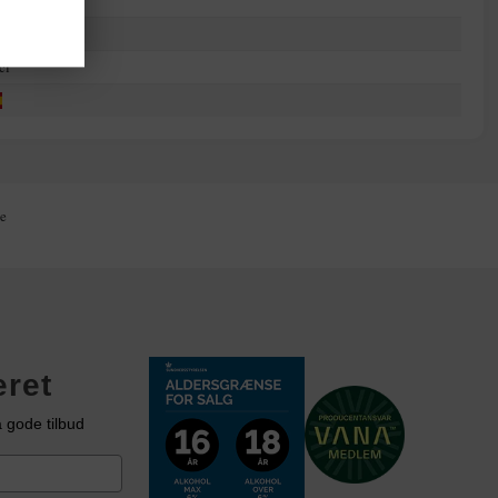
ologisk
cl
ig!
e
K
eret
 gode tilbud