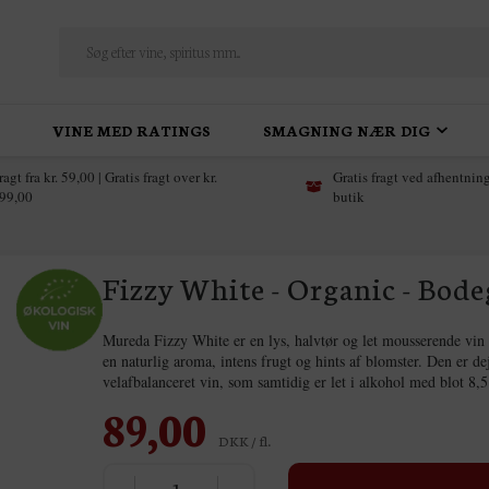
VINE MED RATINGS
SMAGNING NÆR DIG
ragt fra kr. 59,00 | Gratis fragt over kr.
Gratis fragt ved afhentning
99,00
butik
Fizzy White - Organic - Bod
Mureda Fizzy White er en lys, halvtør og let mousserende vin m
en naturlig aroma, intens frugt og hints af blomster. Den er d
velafbalanceret vin, som samtidig er let i alkohol med blot 8
89,00
DKK / fl.