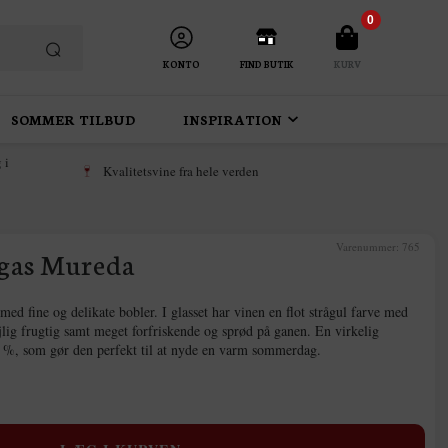
0
KONTO
FIND BUTIK
KURV
SOMMER TILBUD
INSPIRATION
 i
Kvalitetsvine fra hele verden
Varenummer:
765
egas Mureda
ed fine og delikate bobler. I glasset har vinen en flot strågul farve med
ejlig frugtig samt meget forfriskende og sprød på ganen. En virkelig
,5 %, som gør den perfekt til at nyde en varm sommerdag.