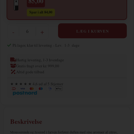
85,00
Spar i alt 84,00
-
+
På lager, klar til levering
- Lev. 1-3 dage
Hurtig levering, 1-3 hverdage
Gratis fragt over kr. 999,00
Altid gode tilbud
★ ★ ★ ★ ★ 4,6 ud af 5 Stjerner
Beskrivelse
Mousserende og lyserød i farven forfører duften med sine aromaer af citrus,