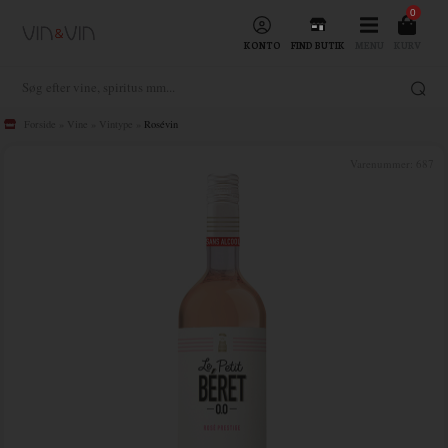
0
KONTO
FIND BUTIK
MENU
KURV
Forside
»
Vine
»
Vintype
»
Rosévin
Varenummer:
687