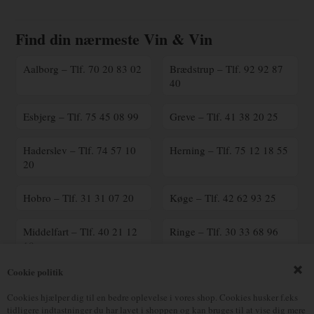
Find din nærmeste Vin & Vin
Aalborg – Tlf. 70 20 83 02
Brædstrup – Tlf. 92 92 87
40
Esbjerg – Tlf. 75 45 08 99
Greve – Tlf. 41 38 20 25
Haderslev – Tlf. 74 57 10
Herning – Tlf. 75 12 18 55
20
Hobro – Tlf. 31 31 07 20
Køge – Tlf. 42 62 93 25
Middelfart – Tlf. 40 21 12
Ringe – Tlf. 30 33 68 96
18
Cookie politik
Ringsted – Tlf. 70 25 41
Silkeborg – Tlf. 23 90 16
00
17
Cookies hjælper dig til en bedre oplevelse i vores shop. Cookies husker f.eks
tidligere indtastninger du har lavet i shoppen og kan bruges til at vise dig mere