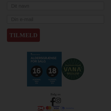
Navn
Email
TILMELD
Følg os