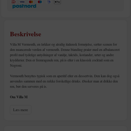
Beskrivelse
Villa M Vermouth, en lækker og alsidig italiensk fornøjelse, sætter scenen for
den nuancerede verden af vermouth. Denne blanding praler med en afbalanceret
profil med tydelige antydninger af vanilje, lakrids, koriander, urter og andre
krydderier. Den er fremragende ren, på is eller i en klassisk cocktail som en
Negroni.
Vermouth benyttes typisk som en aperitif eller en dessertvin. Den kan dog også
anvendes sammen med en række forskellige drinks. Ønsker man at drikke den
ren, bør den serveres på is.
Om Villa M
Denne vin kommer fra Piemonte, navnet betyder ”ved foden af bjergene” hvilket
Læs mere
hentyder til beliggenheden nær Alperne mod Frankrig og Schweiz. Det er netop
Alperne, der sikrer Piemonte et specielt mikroklima med megen varme i hele
vækstperioden og et diset efterår. På trods af, at området er mest kendt for
Barolo og Barbaresco, så bliver der både produceret førsteklasses hvidvin og