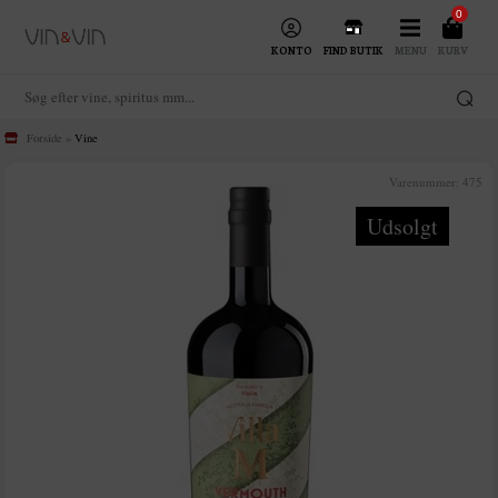
0
KONTO
FIND BUTIK
MENU
KURV
Forside
»
Vine
Varenummer:
475
Udsolgt