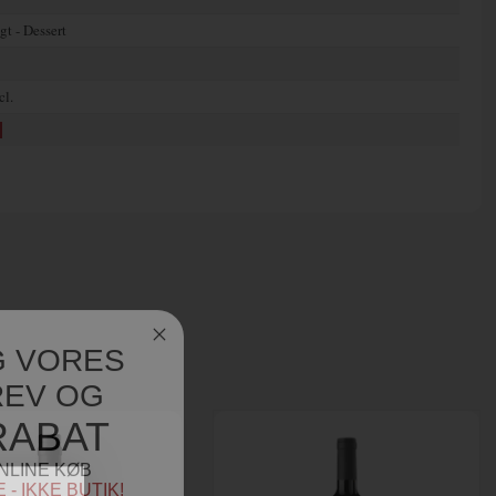
gt - Dessert
cl.
G VORES
EV OG
RABAT
NLINE KØB
- IKKE BUTIK!