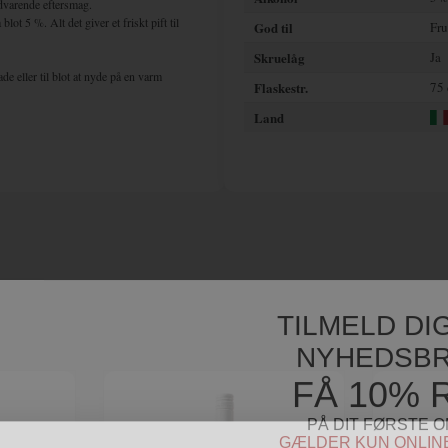
dvarende eftersmag.
 blot 5 %. Alt det
giver et friskt pift til
God til
Fru
Skruelåg
Ja
e eller til blot at nyde på en varm
Flaskestr.
75 
Land
 til beliggenheden nær Alperne mod
a med megen varme i hele vækstperioden og
r der både produceret førsteklasses hvidvin
 i stedet for på flaske, som er metoden man
 nogle af de største talenter på området.
taliens ”søde champagne”.
TILMELD DI
 stilen med en lav alkoholprocent på ca. 5-
NYHEDSBR
FÅ 10% 
g presses hver for sig. Den røde drue
de farve og de frugtige aromaer er trukket
ske og frugtagtige aromaer.
PÅ DIT FØRSTE O
GÆLDER KUN ONLINE 