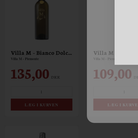
Villa M - Bianco Dolce - Moscato
Villa M - Peach
Villa M - Piemonte
Villa M - Piemonte
135,00
109,00
DKK
D