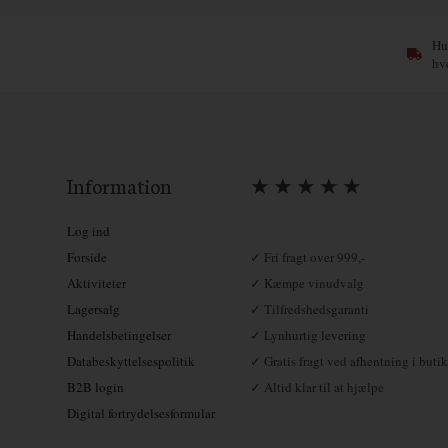
Hur
hv
Information
★ ★ ★ ★ ★
Log ind
Forside
✓ Fri fragt over 999,-
Aktiviteter
✓ Kæmpe vinudvalg
Lagersalg
✓ Tilfredshedsgaranti
Handelsbetingelser
✓ Lynhurtig levering
Databeskyttelsespolitik
✓ Gratis fragt ved afhentning i butik
B2B login
✓ Altid klar til at hjælpe
Digital fortrydelsesformular