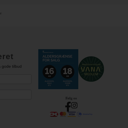
e
eret
 gode tilbud
Følg os