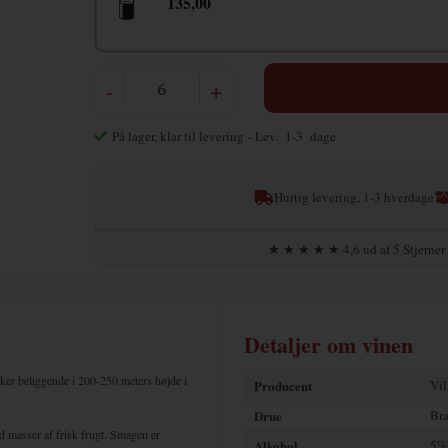
135,00
-
+
På lager, klar til levering
- Lev. 1-3 dage
Hurtig levering, 1-3 hverdage
★ ★ ★ ★ ★ 4,6 ud af 5 Stjerner
Detaljer om vinen
rker beliggende i 200-250 meters højde i
Producent
Vil
Drue
Bra
ed masser af frisk frugt. Smagen er
Alkohol
5%