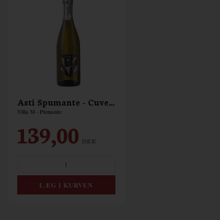
Asti Spumante - Cuveé Villa M - Dolce
Villa M - Piemonte
139,00
DKK