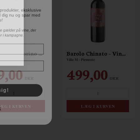
produkter, eksklusive
d dig nu og spar med
e!
ke gælder på vine, der
ler i kampagne.
Vermouth di Torino Rosso Superiore
Barolo Chinato - Vino Romatizzato
Piemonte
Villa M - Piemonte
9,00
499,00
DKK
DKK
ig!
K