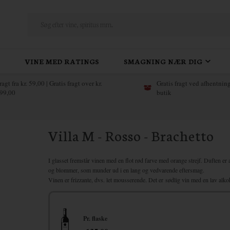
VINE MED RATINGS
SMAGNING NÆR DIG
ragt fra kr. 59,00 | Gratis fragt over kr.
Gratis fragt ved afhentning
99,00
butik
Villa M - Rosso - Brachetto
I glasset fremstår vinen med en flot rød farve med orange strejf. Duften e
og blommer, som munder ud i en lang og vedvarende eftersmag.
Vinen er frizzante, dvs. let mousserende. Det er
sødlig vin med en lav alko
Pr. flaske