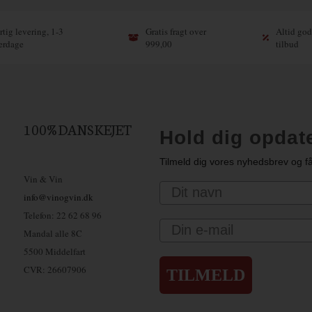
tig levering, 1-3
Gratis fragt over
Altid god
erdage
999,00
tilbud
100% DANSKEJET
Hold dig opdat
Tilmeld dig vores nyhedsbrev og få
Vin & Vin
Navn
info@vinogvin.dk
Telefon: 22 62 68 96
Email
Mandal alle 8C
5500 Middelfart
CVR: 26607906
TILMELD