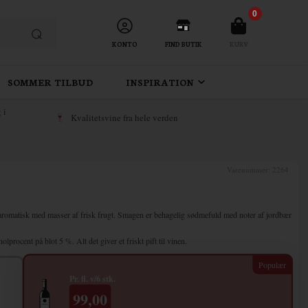
0
KONTO
FIND BUTIK
KURV
SOMMER TILBUD
INSPIRATION
 i
Kvalitetsvine fra hele verden
Varenummer:
2264
r aromatisk med masser af frisk frugt. Smagen er behagelig sødmefuld med noter af jordbær
holprocent på blot 5 %. Alt det
giver et friskt pift til vinen.
Pr. fl. v/6 stk.
99,00