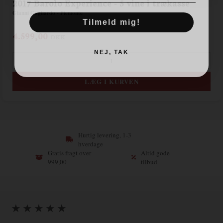
2017 Barolo Experience - 5 vine i trækasse
Gianni Gagliardo - Piemonte
Tilmeld mig!
4.599,00
DKK
NEJ, TAK
Hurtig levering, 1-3
hverdage
Gratis fragt over
Altid gode
999,00
tilbud
★ ★ ★ ★ ★