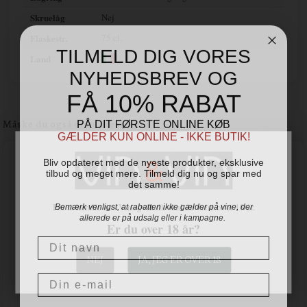
Skruelåg
Nej
Flaskestr.
75 cl.
TILMELD DIG VORES
Land
NYHEDSBREV OG
FÅ 10% RABAT
PÅ DIT FØRSTE ONLINE KØB
Måske du også er interesseret i
GÆLDER KUN ONLINE - IKKE BUTIK!
Bliv opdateret med de nyeste produkter, eksklusive
tilbud og meget mere. Tilmeld dig nu og spar med
det samme!
Bemærk venligst, at rabatten ikke gælder på vine, der
For at handle hos Vinogvin.dk skal du være over 18 år.
allerede er på udsalg eller i kampagne.
Er du over 18 år?
Navn
NEJ
JA, JEG ER OVER 18
Email