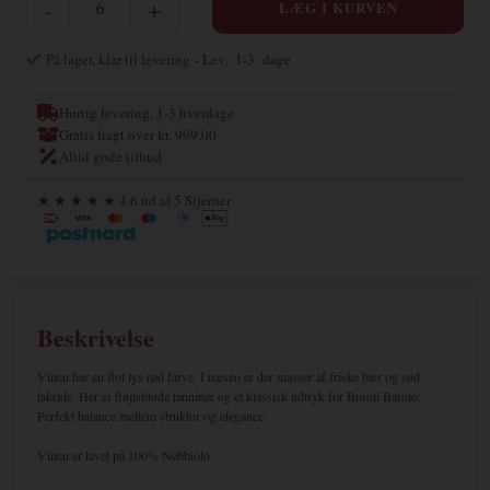
-
+
På lager, klar til levering
- Lev. 1-3 dage
Hurtig levering, 1-3 hverdage
Gratis fragt over kr. 999,00
Altid gode tilbud
★ ★ ★ ★ ★ 4,6 ud af 5 Stjerner
Beskrivelse
Vinen har en flot lys rød farve. I næsen er der masser af friske bær og sød
lakrids. Her er fløjlsbløde tanniner og et klassisk udtryk for Boroli Barolo.
Perfekt balance mellem struktur og elegance.
Vinen er lavet på 100% Nebbiolo