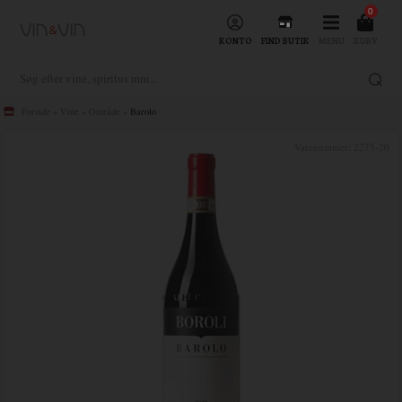
0
KONTO
FIND BUTIK
MENU
KURV
Forside
»
Vine
»
Område
»
Barolo
Varenummer:
2275-20