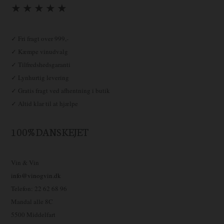
★ ★ ★ ★ ★
✓ Fri fragt over 999,-
✓ Kæmpe vinudvalg
✓ Tilfredshedsgaranti
✓ Lynhurtig levering
✓ Gratis fragt ved afhentning i butik
✓ Altid klar til at hjælpe
100% DANSKEJET
Vin & Vin
info@vinogvin.dk
Telefon: 22 62 68 96
Mandal alle 8C
5500 Middelfart