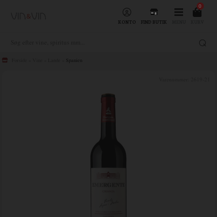
0
KONTO
FIND BUTIK
MENU
KURV
Forside
»
Vine
»
Lande
»
Spanien
Varenummer:
2619-21