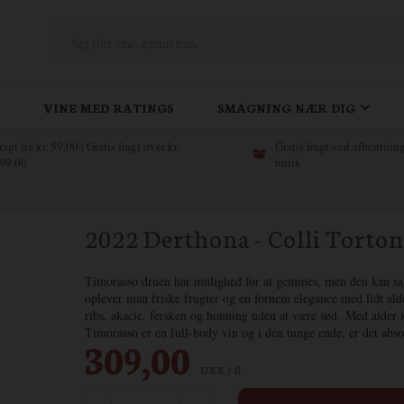
VINE MED RATINGS
SMAGNING NÆR DIG
ragt fra kr. 59,00 | Gratis fragt over kr.
Gratis fragt ved afhentning
99,00
butik
2022 Derthona - Colli Torto
Timorasso druen har mulighed for at gemmes, men den kan sag
oplever man friske frugter og en fornem elegance med lidt alde
ribs, akacie, fersken og honning uden at være sød. Med alder k
Timorasso er en full-body vin og i den tunge ende, er det abso
309,00
DKK / fl.