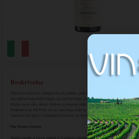
Beskrivelse
Timorasso druen har mulighed for at gemmes, men den kan sagtens drikkes ung, når de
ung oplever man friske frugter, og
med lidt alder,
en fornem elegance . Du vil altid sma
frugter såsom ribs, akacie, fersken og honning uden at være sød. Med alder kan der till
Derthona er en full-body vin og i den tunge ende og en rigtig mad-vin.
Vinen her har ligget 10 måneder på bærmen og derefter lagret på ståltanke.
Om Tenuta Garetto
Tenuta Garetto er blevet opkøbt af Gagliardo-familien i 2017. Det er et meget kendt og a