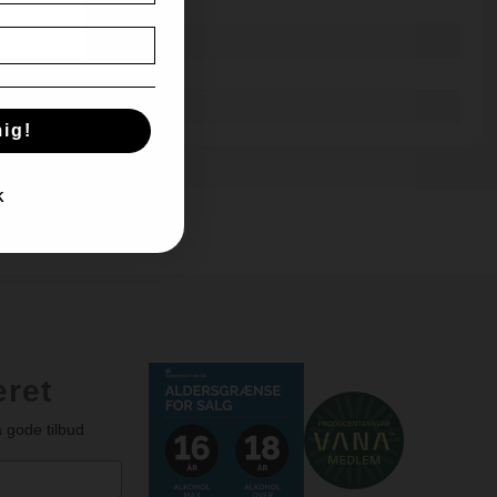
mdr. på bærmen
cl
ig!
K
e
eret
 gode tilbud