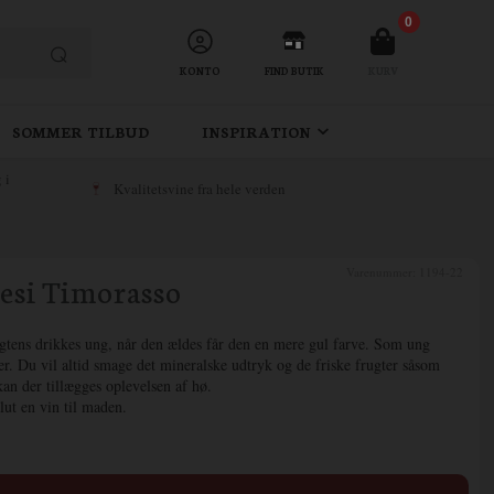
0
KONTO
FIND BUTIK
KURV
SOMMER TILBUD
INSPIRATION
 i
Kvalitetsvine fra hele verden
Varenummer:
1194-22
nesi Timorasso
tens drikkes ung, når den ældes får den en mere gul farve. Som ung
r. Du vil altid smage det mineralske udtryk og de friske frugter såsom
an der tillægges oplevelsen af hø.
lut en vin til maden.