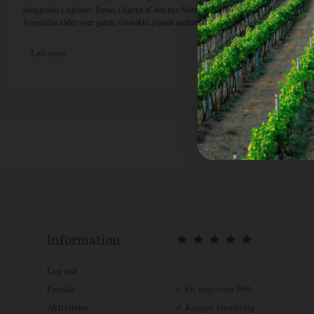
beliggende i Agliano Terme, i hjertet af den nye Nizza DOCG appellation.
Vingården råder over gamle vinstokke plantet mellem 1935 og 1950, samt nyere vinmark
siden af vinmarkerne.
Monferrato Astigiano er et sødt, solrigt og energisk land. Især Agliano Terme kommune
Læs mere
Barbera". Det er en del af den nyfødte Nizza DOCG og er kendetegnet ved sandet mergel
usædvanlig lang levetid.
Hur
hv
Information
★ ★ ★ ★ ★
Log ind
Forside
✓ Fri fragt over 999,-
Aktiviteter
✓ Kæmpe vinudvalg