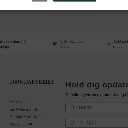
Email
Tilmeld m
tig levering, 1-3
Gratis fragt over
Altid god
erdage
999,00
tilbud
NEJ, TA
100% DANSKEJET
Hold dig opdat
Tilmeld dig vores nyhedsbrev og få
Vin & Vin
Navn
info@vinogvin.dk
Telefon: 22 62 68 96
Email
Mandal alle 8C