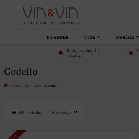
KVALITETSVINE FRA HELE VERDEN
NYHEDER
VINE
ØVRIGE
Hurtig levering, 1-3
F
hverdage
9
Godello
Forside
»
Vine
»
Druer
»
Godello
Filtrer visning