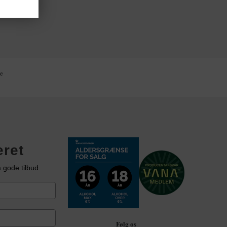
ig!
e
K
eret
 gode tilbud
Følg os