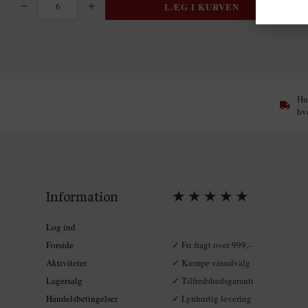
Hur
hv
Information
★ ★ ★ ★ ★
Log ind
Forside
✓ Fri fragt over 999,-
Aktiviteter
✓ Kæmpe vinudvalg
Lagersalg
✓ Tilfredshedsgaranti
Handelsbetingelser
✓ Lynhurtig levering