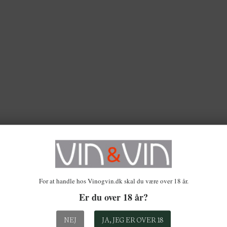
TILMELD DI
NYHEDSBR
FÅ 10% 
PÅ DIT FØRSTE O
GÆLDER KUN ONLINE 
Bliv opdateret med de nyeste 
tilbud og meget mere. Tilmel
det samm
For at handle hos Vinogvin.dk skal du være over 18 år.
Bemærk venligst, at rabatten ik
Er du over 18 år?
allerede er på udsalg el
Navn
NEJ
JA, JEG ER OVER 18