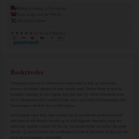
Hurtig levering, 1-3 hverdage
Gratis fragt over kr. 999,00
Altid gode tilbud
★ ★ ★ ★ ★ 4,6 ud af 5 Stjerner
Beskrivelse
Champagnen har en lys kobberfarvet nuance med en klar og vedvarende
mousse, der tilføjer elegance til dens visuelle appel. Duften åbner op med en
kompleks blanding af røde frugter, især røde bær, og subtile blomstrede noter,
der er afbalanceret med cremede brioche-noter og et strejf af honningagtig æble.
Disse nuancer udvikler sig over tid i glasset.
Den fremstår vinen frisk, men samtidig rig og den tilbyder en afrundet profil
med noter af røde frugter, brioche og en underliggende citrusagtig smag der
løfter dens lagdelte struktur. De fine og vedvarende bobler forstærker den glatte
tekstur, og vinen afsluttes med en afbalanceret note af citronskal, hvilket gør den
til en ideel champagne som aperitif.