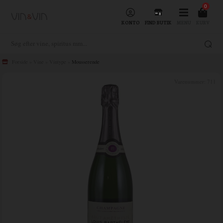
0
KONTO
FIND BUTIK
MENU
KURV
Forside
»
Vine
»
Vintype
»
Mousserende
Varenummer:
711