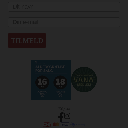
Navn
Email
TILMELD
Følg os