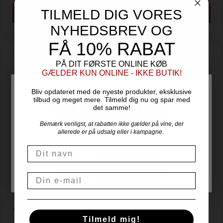
TILMELD DIG VORES
NYHEDSBREV OG
FÅ 10% RABAT
PÅ DIT FØRSTE ONLINE KØB
GÆLDER KUN ONLINE - IKKE BUTIK!
Bliv opdateret med de nyeste produkter, eksklusive
tilbud og meget mere. Tilmeld dig nu og spar med
det samme!
Bemærk venligst, at rabatten ikke gælder på vine, der
For at handle hos Vinogvin.dk skal du være over 18 år.
allerede er på udsalg eller i kampagne.
Er du over 18 år?
Navn
Opale - Demi-Sec - Champagne Louis Barthélémy
NEJ
JA, JEG ER OVER 18
Email
Louis Barthèlèmy - Champagne
4 Stjerner på Vinforum.dk
425,00
DKK
Tilmeld mig!