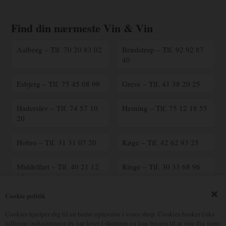
Find din nærmeste Vin & Vin
Aalborg – Tlf. 70 20 83 02
Brædstrup – Tlf. 92 92 87
40
Esbjerg – Tlf. 75 45 08 99
Greve – Tlf. 41 38 20 25
Haderslev – Tlf. 74 57 10
Herning – Tlf. 75 12 18 55
20
Hobro – Tlf. 31 31 07 20
Køge – Tlf. 42 62 93 25
Middelfart – Tlf. 40 21 12
Ringe – Tlf. 30 33 68 96
18
Cookie politik
Ringsted – Tlf. 70 25 41
Silkeborg – Tlf. 23 90 16
00
17
Cookies hjælper dig til en bedre oplevelse i vores shop. Cookies husker f.eks
tidligere indtastninger du har lavet i shoppen og kan bruges til at vise dig mere