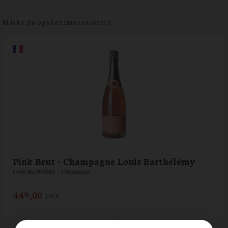
Måske du også er interesseret i
Pink Brut - Champagne Louis Barthélémy
Louis Barthèlèmy - Champagne
449,00
DKK