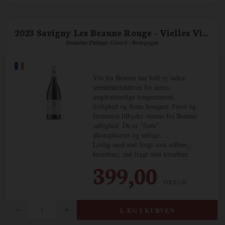
2023 Savigny Les Beaune Rouge - Vielles Vignes
Domaine Philippe Girard - Bourgogne
Vin fra Beaune har haft ry siden
senmiddelalderen for deres
ungdommelige temperament,
livlighed og flotte bouquet. Først og
fremmest tilbyder vinene fra Beaune
saftighed. De er "faste",
ukompliceret og saftige.
Livlig med sort frugt som solbær,
brombær; rød frugt som kirsebær,
ribs og trøffel.
399,00
Raffinerede og elegante tanniner og
DKK / fl.
med en kødfuldt tekstur