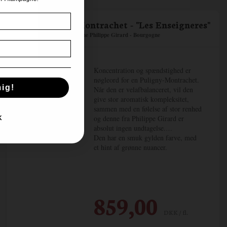
UDSOLGT
2023 Puligny-Montrachet - "Les Enseigneres"
Domaine Philippe Girard - Bourgogne
Koncentration og spændstighed er
nøgleord for en Puligny-Montrachet.
ig!
Når den er velafbalanceret, vil den
give stor aromatisk kompleksitet,
sammen med en følelse af stor renhed
og denne fra Philippe Girard er
K
absolut ingen undtagelse.
Den har en smuk gylden farve, med
et hint af grønne nuancer.
Dufter kompleks. Her er hvidtjørn,
hasselnød, rav, marcipan og meget
mere. Der er smage som smør,
croissant, honning og mineralitet.
859,00
DKK / fl.