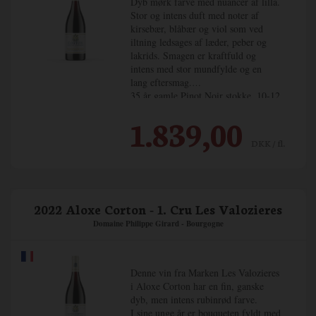
Dyb mørk farve med nuancer af lilla.
Stor og intens duft med noter af
kirsebær, blåbær og viol som ved
iltning ledsages af læder, peber og
lakrids. Smagen er kraftfuld og
intens med stor mundfylde og en
lang eftersmag.
35 år gamle Pinot Noir stokke, 10-12
måneder på fad hvor af 40-50% er
1.839,00
nye.
DKK / fl.
2022 Aloxe Corton - 1. Cru Les Valozieres
Domaine Philippe Girard - Bourgogne
Denne vin fra Marken Les Valozieres
i Aloxe Corton har en fin, ganske
dyb, men intens rubinrød farve.
I sine unge år er bouqueten fyldt med