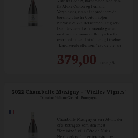
Vine fra Ladoix, har sammen med dem
fra Aloxe Corton og Pernand
Vergelesses, æren af at producere de
berømte vine fra Corton højen.
Nærmest et kvalitetsstempel i sig selv.
Dens farve er ofte skinnende granat
med violette nuancer. Bouqueten flyder
over med noter af hindbær og kirsebær
- kandiserede eller som "eau de vie" og
modne frugter.
379,00
I munden giver vinen ubesværet fylde
og rundhed, som en fløjlskugle,
DKK / fl.
understøttet af en solid struktur og
perfekte bløde tanniner.
2022 Chambolle Musigny - "Vielles Vignes"
Domaine Philippe Girard - Bourgogne
Chambolle Musigny er en rødvin, der
ofte betragtes som den mest
"feminine" stil i Côte de Nuits.
Nøgleordene her er intensitet og