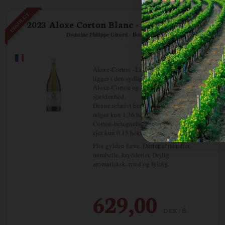
UDSOLGT
2023 Aloxe Corton Blanc - Les Boutiéres
Domaine Philippe Girard - Bourgogne
Aloxe-Corton - Les Boutières marken
ligger i den sydligste del af AOC
Aloxe-Corton og er lidt af en
sjældenhed.
Denne relativt hemmelige lieu-dit
udgør kun 1,36 hektar af Aloxe-
Corton-betegnelsen og Philippe Girard
ejer kun 0,15 hektar af det.
Flot gylden farve. Dufter af mandler,
mirabelle, krydderier. Dejlig
aromatisksk, rund og fyldig.
629,00
DKK / fl.