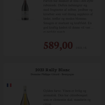
Farven har nuancer af lilla i den dybe
rubinrøde. Duften indsmigrer sig
med frugtnoter af solbær, jordbær og
kirsebær som ved iltning suppleres af
læder, trøfler og moden blomme.
Smagen er markant og kraftfuld. En
god kraftig kødret til denne vil være
et perfekt match.
589,00
Vinen er lavet på 50 år gamle
vinstokke og er lagret i 9 måneder på
DKK / fl.
fad, hvoraf de 40% er nye.
2023 Rully Blanc
Domaine Philippe Girard - Bourgogne
Gylden farve. Vinen er livlig og
aromatisk. Den har citrusbouquet
som er clementin skal, mandarin og
citron.