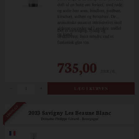
duft af en have om foråret, med røde
og sorte bær som, hindbær, jordbær,
kirsebær, solbær og brombær. De
aromatiske nuancer intensiveres med
alderen og ender ud i svesker, trøffel
Det er en frugtig, fyldig og
og kanel.
struktureret. Intet mindre end et
fantastisk glas vin.
735,00
DKK / fl.
UDSOLGT
2023 Savigny Les Beaune Blanc
Domaine Philippe Girard - Bourgogne