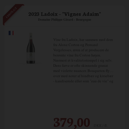
UDSOLGT
2023 Ladoix - "Vignes Adaim"
Domaine Philippe Girard - Bourgogne
Vine fra Ladoix, har sammen med dem
fra Aloxe Corton og Pernand
Vergelesses, æren af at producere de
berømte vine fra Corton højen.
Nærmest et kvalitetsstempel i sig selv.
Dens farve er ofte skinnende granat
med violette nuancer. Bouqueten flyder
over med noter af hindbær og kirsebær
- kandiserede eller som "eau de vie" og
modne frugter.
I munden giver vinen ubesværet fylde
og rundhed, som en fløjlskugle,
understøttet af en solid struktur og
perfekte bløde tanniner.
379,00
DKK / fl.