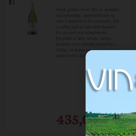
Smuk gylden farve. Her er mandler,
akaciehonning, appelsinblomst og
rose. I munden er der mineraler, den
er saftig med en lidt saltet karakter.
En vin med stor kompleksitet.
På grund af dens saltede, saftige
karakter, men samtidig kompleks og
fyldig, vil denne vin passe perfekt til
grillede eller dampet fisk (havbras,
havbars, tun osv.) og skaldyr, men
den kan også smukt ledsage foie-gras
og andre terriner.
435,00
DKK / fl.