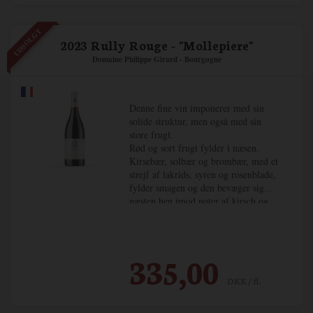
UDSOLGT
2023 Rully Rouge - "Mollepiere"
Domaine Philippe Girard - Bourgogne
Denne fine vin imponerer med sin
solide struktur, men også med sin
store frugt.
Rød og sort frugt fylder i næsen.
Kirsebær, solbær og brombær, med et
strejf af lakrids, syren og rosenblade,
fylder smagen og den bevæger sig
næsten hen imod noter af kirsch og
peber. På ganen fungerer tanninerne
som en modvægt til frugten og
vinens struktur. Et par års lagring vil
resultere i en fyldig, velstruktureret
335,00
og velsmagende vin, med lang
eftersmag.
DKK / fl.