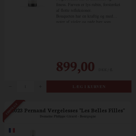
finess. Farven er lys rubin, forstærket
af flotte refleksioner.
Bouqueten har en kraftig og med
noter af violer og røde bær som
hindbær og jordbær.
Vinen er rig, aromatisk, kompleks og
delikat. Er du til silke og blonder, så
er det denne vin du skal drikke.
899,00
DKK / fl.
UDSOLGT
2023 Pernand Vergelesses "Les Belles Filles"
Domaine Philippe Girard - Bourgogne