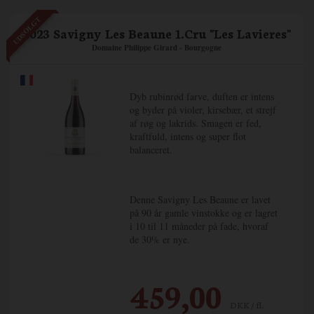
UDSOLGT
2023 Savigny Les Beaune 1.Cru "Les Lavieres"
Domaine Philippe Girard - Bourgogne
Dyb rubinrød farve, duften er intens
og byder på violer, kirsebær, et strejf
af røg og lakrids. Smagen er fed,
kraftfuld, intens og super flot
balanceret.
Denne Savigny Les Beaune er lavet
på 90 år gamle vinstokke og er lagret
i 10 til 11 måneder på fade, hvoraf
de 30% er nye.
459,00
DKK / fl.