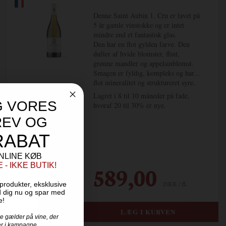
Denne Saint Aubin 1. Cru er lavet på
5 år gamle vinstokke og er i
ntet
mindre end et fantastisk glas.
Den har en flot gylden farve. Den
dufter af hvide blomster, flint,
grønne mandler og appelsinblomst.
Smagen er fyldig, kompleks og har
flot mineralitet og struktureret syre.
Lagret i 8 til 10 måneder på fade,
G VORES
hvoraf 20 til 30% er nye.
EV OG
RABAT
NLINE KØB
589,00
- IKKE BUTIK!
DKK / fl.
produkter, eksklusive
d dig nu og spar med
e!
ke gælder på vine, der
ler i kampagne.