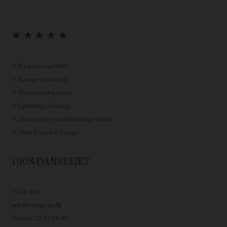
★ ★ ★ ★ ★
✓ Fri fragt over 999,-
✓ Kæmpe vinudvalg
✓ Tilfredshedsgaranti
✓ Lynhurtig levering
✓ Gratis fragt ved afhentning i butik
✓ Altid klar til at hjælpe
100% DANSKEJET
Vin & Vin
info@vinogvin.dk
Telefon: 22 62 68 96