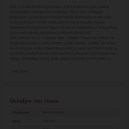
Dette er en enkeltmarksvin på Schiava, dyrket på familiens egen ejendom
Kristplonerhof i Guncina oven for Bolzano. Her er fokus tydeligt på
drikkeglæde, og med denne vin ønsker familien Rottensteiner at yde en lille
hyldest til Schiava som den traditionelle ledsager til hyggelige stunder.
Ejendommen Kristplonerhof ligger i Guncina på skråningerne af Tschögglberg-
bjerget med sydøstlig eksponering og let, porfyrholdig jord.
Efter gæringen ved 25 °C modnes vinen i ståltanke. Vinen er let drikkelig og
frugtig med aromaer af violer, kirsebær og bitre mandler, samtidig med at den
har en rigtig god struktur. Den er meget alsidig og egner sig til både forretter og
hovedretter af enhver art, fra fisk til oksekød, og fungerer også fortrinligt som
ledsager til hyggeligt samvær, gerne sammen med lækre tyrolske pølser og
charcuteri.
Læs mere
Om Rottensteiner
Familien Rottensteiner er en af de ældste vinproducerende familier i Sydtyrol.
Deres vintradition begyndte for mange generationer siden, netop her hvor
vinstokkene vokser på den røde klippe – porfyren – som er karakteristisk for
Detaljer om vinen
området. Deres efternavn har desuden givet navn til den røde klippe.
I dag driver Toni, faderen, og Hannes, sønnen, vingården sammen, støttet af
Producent
Rottensteiner
familiens kvinder. Ærlighed og autenticitet er deres vigtigste værdier – både i
Drue
Schiava
privatlivet og i vores arbejde.