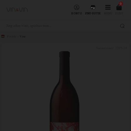
0
KONTO
FIND BUTIK
MENU
KURV
Forside
»
Vine
Varenummer:
2205-24