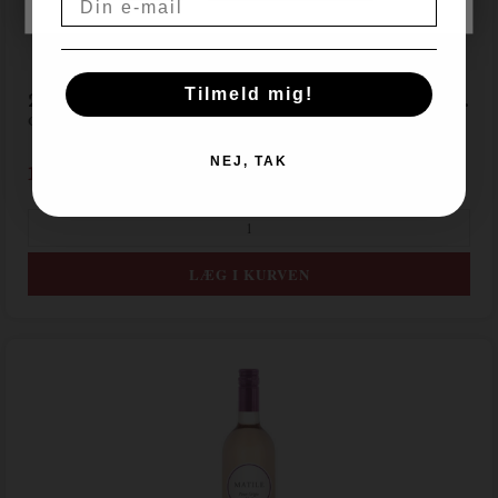
2024 Cardeto Citta Grechetto - Cantina Cardeto
Tilmeld mig!
Cantina Cardeto - Umbrien
NEJ, TAK
129,00
DKK