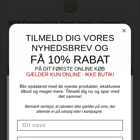
2024 Cardeto Citta Pinot Grigio - Cantina Cardeto
Cantina Cardeto - Umbrien
TILMELD DIG VORES
129,00
DKK
NYHEDSBREV OG
FÅ 10% RABAT
PÅ DIT FØRSTE ONLINE KØB
GÆLDER KUN ONLINE - IKKE BUTIK!
Bliv opdateret med de nyeste produkter, eksklusive
tilbud og meget mere. Tilmeld dig nu og spar med
det samme!
Bemærk venligst, at rabatten ikke gælder på vine, der
For at handle hos Vinogvin.dk skal du være over 18 år.
allerede er på udsalg eller i kampagne.
Er du over 18 år?
Navn
NEJ
JA, JEG ER OVER 18
Email