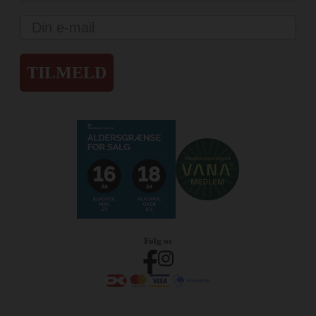
Email
TILMELD
Følg os