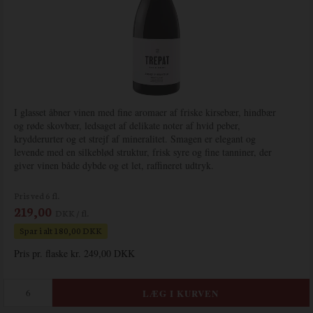
I glasset åbner vinen med fine aromaer af friske kirsebær, hindbær
og røde skovbær, ledsaget af delikate noter af hvid peber,
krydderurter og et strejf af mineralitet. Smagen er elegant og
levende med en silkeblød struktur, frisk syre og fine tanniner, der
giver vinen både dybde og et let, raffineret udtryk.
Pris ved 6 fl.
219,00
DKK / fl.
Spar i alt 180,00 DKK
Pris pr. flaske kr. 249,00 DKK