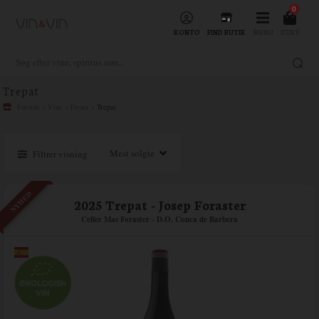
0
KONTO
FIND BUTIK
MENU
KURV
Trepat
Forside
»
Vine
»
Druer
»
Trepat
Filtrer visning
NYHED
2025 Trepat - Josep Foraster
Celler Mas Foraster - D.O. Conca de Barbera