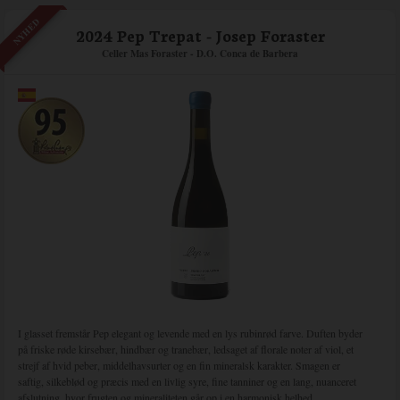
NYHED
2024 Pep Trepat - Josep Foraster
Celler Mas Foraster - D.O. Conca de Barbera
I glasset fremstår Pep elegant og levende med en lys rubinrød farve. Duften byder
på friske røde kirsebær, hindbær og tranebær, ledsaget af florale noter af viol, et
strejf af hvid peber, middelhavsurter og en fin mineralsk karakter. Smagen er
saftig, silkeblød og præcis med en livlig syre, fine tanniner og en lang, nuanceret
afslutning, hvor frugten og mineraliteten går op i en harmonisk helhed.