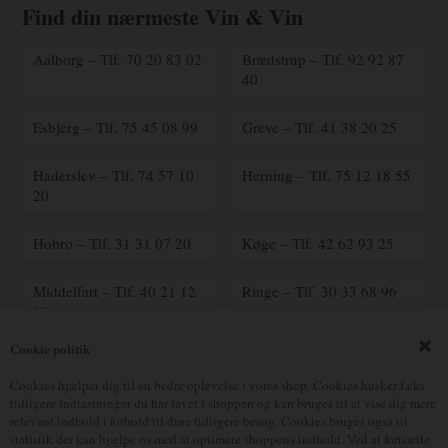
Find din nærmeste Vin & Vin
Aalborg – Tlf. 70 20 83 02
Brædstrup – Tlf. 92 92 87
40
Esbjerg – Tlf. 75 45 08 99
Greve – Tlf. 41 38 20 25
Haderslev – Tlf. 74 57 10
Herning – Tlf. 75 12 18 55
20
Hobro – Tlf. 31 31 07 20
Køge – Tlf. 42 62 93 25
Middelfart – Tlf. 40 21 12
Ringe – Tlf. 30 33 68 96
18
Cookie politik
Ringsted – Tlf. 70 25 41
Silkeborg – Tlf. 23 90 16
00
17
Cookies hjælper dig til en bedre oplevelse i vores shop. Cookies husker f.eks
tidligere indtastninger du har lavet i shoppen og kan bruges til at vise dig mere
relevant indhold i forhold til dine tidligere besøg. Cookies bruges også til
Vejle – Tlf. 75 82 70 90
Østerbro – Tlf. 39 18 05 38
statistik der kan hjælpe os med at optimere shoppens indhold. Ved at fortsætte