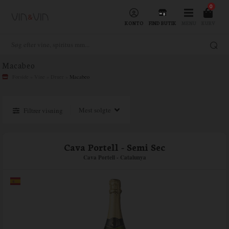
0
KONTO
FIND BUTIK
MENU
KURV
Macabeo
Forside
»
Vine
»
Druer
»
Macabeo
Filtrer visning
Cava Portell - Semi Sec
Cava Portell - Catalunya