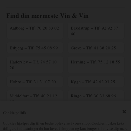
Find din nærmeste Vin & Vin
Aalborg – Tlf. 70 20 83 02
Brædstrup – Tlf. 92 92 87
40
Esbjerg – Tlf. 75 45 08 99
Greve – Tlf. 41 38 20 25
Haderslev – Tlf. 74 57 10
Herning – Tlf. 75 12 18 55
20
Hobro – Tlf. 31 31 07 20
Køge – Tlf. 42 62 93 25
Middelfart – Tlf. 40 21 12
Ringe – Tlf. 30 33 68 96
18
Cookie politik
Ringsted – Tlf. 70 25 41
Silkeborg – Tlf. 23 90 16
00
17
Cookies hjælper dig til en bedre oplevelse i vores shop. Cookies husker f.eks
tidligere indtastninger du har lavet i shoppen og kan bruges til at vise dig mere