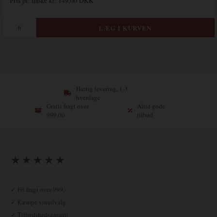
Pris pr. flaske kr. 149,00 DKK
Hurtig levering, 1-3
hverdage
Gratis fragt over
Altid gode
999,00
tilbud
★ ★ ★ ★ ★
✓ Fri fragt over 999,-
✓ Kæmpe vinudvalg
✓ Tilfredshedsgaranti