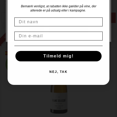
139,00
DKK / fl.
Bemærk venligst, at rabatten ikke gælder på vine, der
For at handle hos Vinogvin.dk skal du være over 18 år.
allerede er på udsalg eller i kampagne.
Er du over 18 år?
Navn
NEJ
JA, JEG ER OVER 18
NYHED
Email
2025 Blanc Seleccio - Josep Foraster
Celler Mas Foraster - D.O. Conca de Barbera
Tilmeld mig!
NEJ, TAK