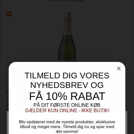
Cava Portell - Catalunya
TILMELD DIG VORES
NYHEDSBREV OG
Her er en Cava med en lys gul farve og grønne reflekser. De fine
FÅ 10% RABAT
bobler danner en vedvarende mousse. I duften forenes de
druespecifikke aromaer med lette, cremede (laktiske) noter samt et
PÅ DIT FØRSTE ONLINE KØB
elegant strejf af hvide frugter som æble og pære.
GÆLDER KUN ONLINE - IKKE BUTIK!
Smagen er behagelig med en flot balanceret syre og en velintegreret
mousse, som munder ud i en fyldig og vedvarende eftersmag.
Bliv opdateret med de nyeste produkter, eksklusive
tilbud og meget mere. Tilmeld dig nu og spar med
det samme!