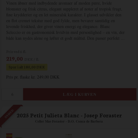
Vinen åbner med indbydende aromaer af moden pære, hvide
blomster og frisk citrus, elegant suppleret af noter af tropisk frugt,
fine krydderier og en let mineralsk karakter. I glasset udvikler den
en flot cremet tekstur med god fylde, men bevarer samtidig en
levende friskhed, der giver vinen energi og elegance. Blanc
Seleccio er en gastronomisk hvidvin med personlighed – en vin, der
både kan nydes alene og løfter et godt måltid. Den passer perfekt til
grillet fisk, skaldyr, risotto, lyst kød, cremede retter og modne oste.
Pris ved 6 fl.
219,00
DKK / fl.
Spar i alt 180,00 DKK
Pris pr. flaske kr. 249,00 DKK
NYHED
2025 Petit Julieta Blanc - Josep Foraster
Celler Mas Foraster - D.O. Conca de Barbera