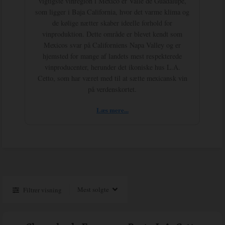
vigtigste vinregion i Mexico er Valle de Guadalupe,
som ligger i Baja California, hvor det varme klima og
de kølige nætter skaber ideelle forhold for
vinproduktion. Dette område er blevet kendt som
Mexicos svar på Californiens Napa Valley og er
hjemsted for mange af landets mest respekterede
vinproducenter, herunder det ikoniske hus L.A.
Cetto, som har været med til at sætte mexicansk vin
på verdenskortet.
Læs mere...
Filtrer visning