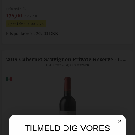
Pris ved 6 fl.
175,00
DKK / fl.
Spar i alt 204,00 DKK
Pris pr. flaske kr. 209,00 DKK
2019 Cabernet Sauvignon Private Reserve - L.A. Cetto
L.A. Cetto - Baja Californien
TILMELD DIG VORES