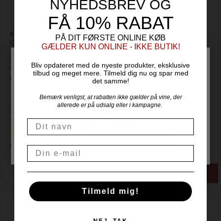
NYHEDSBREV OG
FÅ 10% RABAT
Kåret til "Winery of The Year 2025" v/ New York International Wine
PÅ DIT FØRSTE ONLINE KØB
Competition 2025
GÆLDER KUN ONLINE - IKKE BUTIK!
Denne vin er lavet 100% på Cabernet Sauvignon druen. Vinen har
Bliv opdateret med de nyeste produkter, eksklusive
en flot dyb granatrød farve, med veludviklet bouquet af vanilje,
tilbud og meget mere. Tilmeld dig nu og spar med
peber, modne sorte frugter og fad.
det samme!
Bemærk venligst, at rabatten ikke gælder på vine, der
For at handle hos Vinogvin.dk skal du være over 18 år.
Pris ved 6 fl.
allerede er på udsalg eller i kampagne.
169,00
Er du over 18 år?
DKK / fl.
Navn
Spar i alt 180,00 DKK
NEJ
JA, JEG ER OVER 18
Pris pr. flaske kr. 199,00 DKK
Email
Tilmeld mig!
2024 Blanc de Zinfandel Sweet - L.A. Cetto
L. A. Cetto - Baja Californien