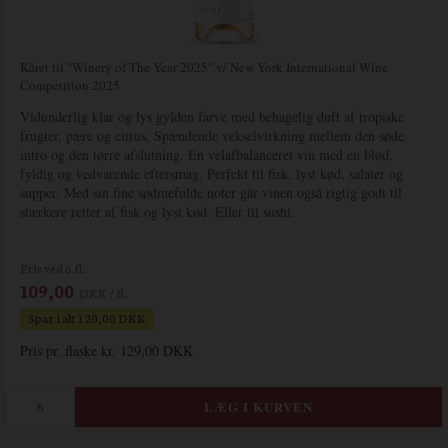
Kåret til "Winery of The Year 2025" v/ New York International Wine
Competition 2025
Vidunderlig klar og lys gylden farve med behagelig duft af tropiske
frugter, pære og citrus. Spændende vekselvirkning mellem den søde
intro og den tørre afslutning. En velafbalanceret vin med en blød,
fyldig og vedvarende eftersmag. Perfekt til fisk, lyst kød, salater og
supper. Med sin fine sødmefulde noter går vinen også rigtig godt til
stærkere retter af fisk og lyst kød. Eller til sushi.
Pris ved 6 fl.
109,00
DKK / fl.
Spar i alt 120,00 DKK
Pris pr. flaske kr. 129,00 DKK