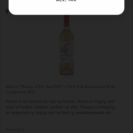
NEJ, TAK
Kåret til "Winery of The Year 2025" v/ New York International Wine
Competition 2025
Farven er lys laksefarvet, klar og brillant. Duften er frugtig med
noter af fersken, hindbær, jordbær og æble. Smagen er behagelig,
let sødmefuld og frugtig med en blød og imødekommende stil.
Pris ved 6 fl.