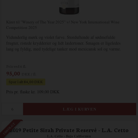
Kåret til "Winery of The Year 2025" v/ New York International Wine
Competition 2025
Vidunderlig mørk og violet farve. Storduftende af sødmefulde
frugter, ristede krydderier og lidt lædertoner. Smagen er ligeledes
lang og fyldig, med tydelige tanker mod mexicansk sol og varme.
Pris ved 6 fl.
95,00
DKK / fl.
Spar i alt 84,00 DKK
Pris pr. flaske kr. 109,00 DKK
UDSOLGT
2019 Petite Sirah Private Reservè - L.A. Cetto
L.A. Cetto - Baja Californien