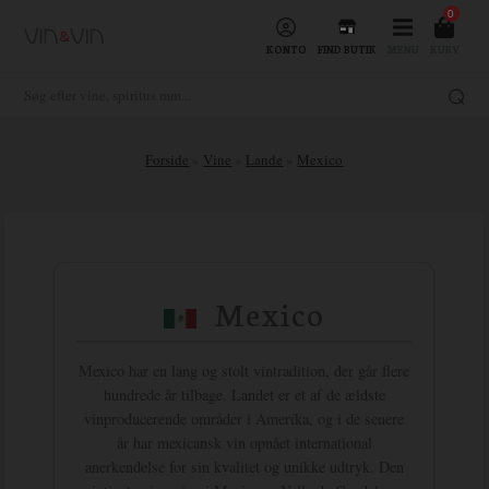
0
KONTO
FIND BUTIK
MENU
KURV
Forside
»
Vine
»
Lande
»
Mexico
Mexico
Mexico har en lang og stolt vintradition, der går flere
hundrede år tilbage. Landet er et af de ældste
vinproducerende områder i Amerika, og i de senere
år har mexicansk vin opnået international
anerkendelse for sin kvalitet og unikke udtryk. Den