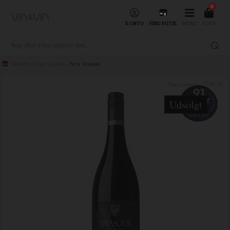
0
KONTO
FIND BUTIK
MENU
KURV
Forside
»
Vine
»
Lande
»
New Zealand
Varenummer:
2798-20
Udsolgt