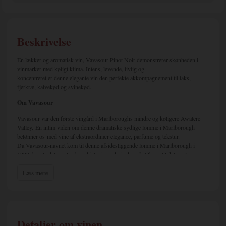
Beskrivelse
En lækker og aromatisk vin, Vavasour Pinot Noir demonstrerer skønheden i
vinmarker med køligt klima. Intens, levende, livlig og
koncentreret er denne elegante vin den perfekte akkompagnement til laks,
fjerkræ, kalvekød og svinekød.
Om Vavasour
Vavasour var den første vingård i Marlboroughs mindre og køligere Awatere
Valley. En intim viden om denne dramatiske sydlige lomme i Marlborough
belønner os med vine af ekstraordinær elegance, parfume og tekstur.
Da Vavasour-navnet kom til denne afsidesliggende lomme i Marlborough i
1890, bragte det en stambogshistorie med sig der går tilbage til det anglo-
normanniske England, og en karakter af vovemod, sandhed og formynderskab.
Læs mere
Hundrede år senere plantede Vavasour de første vinstokke i Awatere.
I 1986 var Awatere et fjernt landskab oversået med får og tænkt for ekstremt til
vinstokke, så Vavasour havde frit valg i dalen. Den risiko blev belønnet: Lige
fra starten erklærede intense lag af smag en unik tilstedeværelse, der krævede
international opmærksomhed.
Vavasour satte Awatere på kortet som en underregion der var værd at lægge
Detaljer om vinen