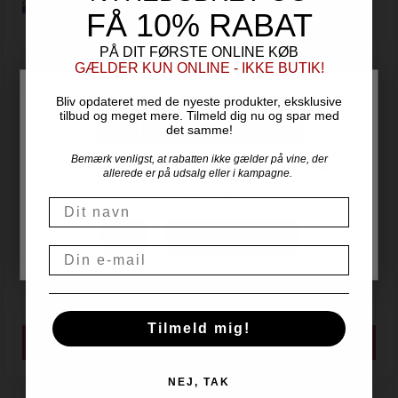
FÅ 10% RABAT
PÅ DIT FØRSTE ONLINE KØB
GÆLDER KUN ONLINE - IKKE BUTIK!
Bliv opdateret med de nyeste produkter, eksklusive
tilbud og meget mere. Tilmeld dig nu og spar med
det samme!
Bemærk venligst, at rabatten ikke gælder på vine, der
For at handle hos Vinogvin.dk skal du være over 18 år.
allerede er på udsalg eller i kampagne.
Er du over 18 år?
2020 Te Tera Pinot Noir - Martinborough
Navn
Martinborough Vineyards - Martinborough - New Zealand
NEJ
JA, JEG ER OVER 18
Email
289,00
DKK
Tilmeld mig!
NEJ, TAK