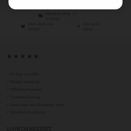
Hurtig levering, 1-3
hverdage
Gratis fragt over
Altid gode
999,00
tilbud
★ ★ ★ ★ ★
✓ Fri fragt over 999,-
✓ Kæmpe vinudvalg
✓ Tilfredshedsgaranti
✓ Lynhurtig levering
✓ Gratis fragt ved afhentning i butik
✓ Altid klar til at hjælpe
100% DANSKEJET