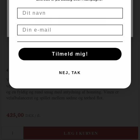
Er du over 18 år?
Navn
NEJ
JA, JEG ER OVER 18
Email
Tilmeld mig!
4 Stjerner på Vinforum.dk
NEJ, TAK
Vinen fremstår flot i glasset med brillant farve og med små lige og
vedvarende perler. Næsen er frisk med duft af mandel og ”brioche”
og en fyldig og rund smag med antydning af honning. Vinen er
velafbalanceret og spillet mellem sødme og tørhed flot.
425,00
DKK / fl.