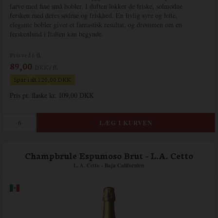
farve med fine små bobler. I duften lokker de friske, solmodne
fersken med deres sødme og friskhed. En livlig syre og lette,
elegante bobler giver et fantastisk resultat, og drømmen om en
ferskenlund i Italien kan begynde.
Pris ved 6 fl.
89,00
DKK / fl.
Spar i alt 120,00 DKK
Pris pr. flaske kr. 109,00 DKK
Champbrule Espumoso Brut - L.A. Cetto
L. A. Cetto - Baja Californien