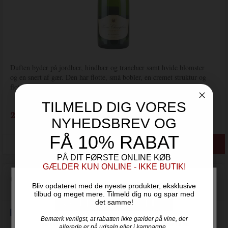
Duften byder på jordbær, hindbær og tranebær samt hvide blomster
og en snert af gær. Den har flotte, små bobler, en cremet struktur og
flot balance mellem frugtsødme og syre.
TILMELD DIG VORES
229,00
DKK / fl.
NYHEDSBREV OG
FÅ 10% RABAT
PÅ DIT FØRSTE ONLINE KØB
GÆLDER KUN ONLINE - IKKE BUTIK!
Opale - Demi-Sec - Champagne Louis Barthélémy
Bliv opdateret med de nyeste produkter, eksklusive
Louis Barthèlèmy - Champagne
tilbud og meget mere. Tilmeld dig nu og spar med
det samme!
Bemærk venligst, at rabatten ikke gælder på vine, der
For at handle hos Vinogvin.dk skal du være over 18 år.
allerede er på udsalg eller i kampagne.