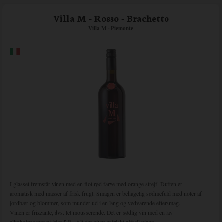
Villa M - Rosso - Brachetto
Villa M - Piemonte
I glasset fremstår vinen med en flot rød farve med orange strejf. Duften er
aromatisk med masser af frisk frugt. Smagen er behagelig sødmefuld med noter af
jordbær og blommer, som munder ud i en lang og vedvarende eftersmag.
Vinen er frizzante, dvs. let mousserende. Det er
sødlig vin med en lav
alkoholprocent på blot 5 %. Alt det
giver et friskt pift til vinen.