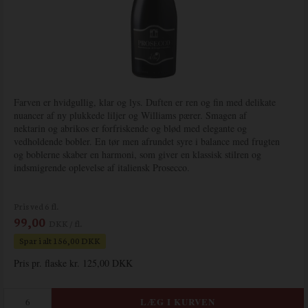
Farven er hvidgullig, klar og lys. Duften er ren og fin med delikate
nuancer af ny plukkede liljer og Williams pærer. Smagen af
nektarin og abrikos er forfriskende og blød med elegante og
vedholdende bobler. En tør men afrundet syre i balance med frugten
og boblerne skaber en harmoni, som giver en klassisk stilren og
indsmigrende oplevelse af italiensk Prosecco.
Pris ved 6 fl.
99,00
DKK / fl.
Spar i alt 156,00 DKK
Pris pr. flaske kr. 125,00 DKK