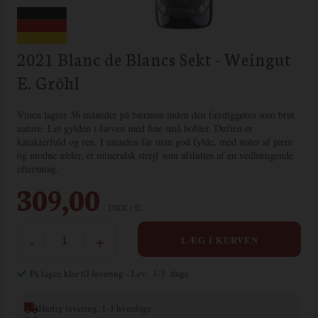
2021 Blanc de Blancs Sekt - Weingut
E. Gröhl
Vinen lagrer 36 måneder på bærmen inden den færdiggøres som brut
nature. Let gylden i farven med fine små bobler. Duften er
karakterfuld og ren. I munden får man god fylde, med noter af pære
og modne æbler, et mineralsk strejf som afsluttes af en vedhængende
eftersmag.
309,00
DKK / fl.
-
+
På lager, klar til levering
- Lev. 1-3 dage
Hurtig levering, 1-3 hverdage