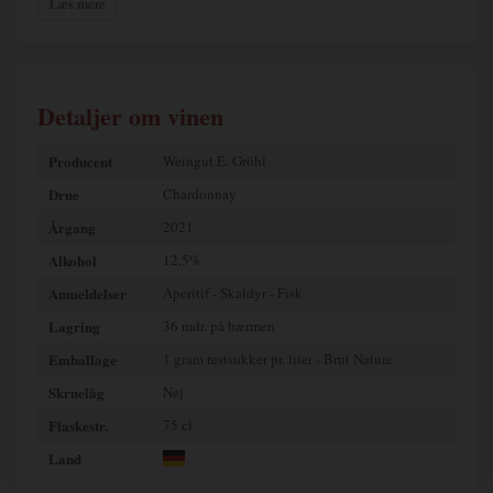
Læs mere
Weinolsheim, drager vingården fordel af områdets kalkholdige jordbund, som
giver deres vine en unik mineralitet og karakter.
Hos Weingut E. Gröhl mødes tradition og innovation for at skabe vine, der
fortryller. Med fokus på klassiske druesorter som Riesling, Grauburgunder
(Pinot Gris) og Weißburgunder (Pinot Blanc) tilbyder de enestående hvidvine,
Detaljer om vinen
der spænder fra sprøde og tørre til de mere sødmefulde og elegante. Deres
Spätburgunder (Pinot Noir) er en sand perle blandt rødvinene, der balancerer
frugtighed og finesse til perfektion.
Producent
Weingut E. Gröhl
Weingut E. Gröhl er kendt for deres bæredygtige tilgang til vinproduktion, hvor
Drue
Chardonnay
de skånsomt fremhæver terroirets unikke præg i hver eneste flaske. Deres vine
Årgang
2021
er ikke bare drikkevarer – de er en oplevelse, der begejstrer både ganen og
sjælen. Fra friske, mineralske vine, der er perfekte til mad, til fyldige og
Alkohol
12,5%
harmoniske flasker, der kan nydes alene, er Weingut E. Gröhl et valg for alle,
der søger kvalitet og autenticitet.
Anmeldelser
Aperitif - Skaldyr - Fisk
Når du vælger en vin fra Weingut E. Gröhl, vælger du en historie, en passion og
Lagring
36 mdr. på bærmen
en smagsoplevelse, der bliver siddende længe efter, glasset er tomt. Så hvorfor
Emballage
1 gram restsukker pr. liter - Brut Nature
ikke lade dig forføre af Rheinhessens sjæl og lade Weingut E. Gröhl sætte et
uforglemmeligt præg på dit næste vinvalg?
Skruelåg
Nej
Flaskestr.
75 cl
Land