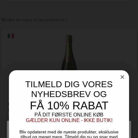
Måske du også er interesseret i
TILMELD DIG VORES
NYHEDSBREV OG
FÅ 10% RABAT
Champbrule Espumoso Brut - L.A. Cetto
L. A. Cetto - Baja Californien
PÅ DIT FØRSTE ONLINE KØB
Kåret til "Winery of The Year 2025" v/ New York International Wine
GÆLDER KUN ONLINE - IKKE BUTIK!
Competition 2025
Bliv opdateret med de nyeste produkter, eksklusive
169,00
DKK
tilbud og meget mere. Tilmeld dig nu og spar med