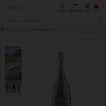
0
KONTO
FIND BUTIK
MENU
KURV
Forside
»
Mousserende
»
Diverse mousserende
Varenummer:
726-21