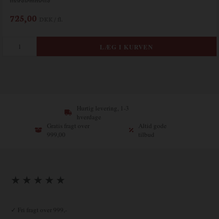
uforglemmelig.
725,00
DKK / fl.
Hurtig levering, 1-3
hverdage
Gratis fragt over
Altid gode
999,00
tilbud
★ ★ ★ ★ ★
✓ Fri fragt over 999,-