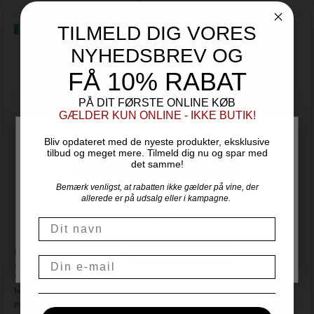
TILMELD DIG VORES
NYHEDSBREV OG
FÅ 10% RABAT
PÅ DIT FØRSTE ONLINE KØB
GÆLDER KUN ONLINE - IKKE BUTIK!
Bliv opdateret med de nyeste produkter, eksklusive
tilbud og meget mere. Tilmeld dig nu og spar med
det samme!
Bemærk venligst, at rabatten ikke gælder på vine, der
For at handle hos Vinogvin.dk skal du være over 18 år.
allerede er på udsalg eller i kampagne.
Er du over 18 år?
Navn
NEJ
JA, JEG ER OVER 18
Druerne, Sangiovese, presses nænsomt med blød presning, og
Email
fermenteringen sker ved lav temperatur.
Vinen gennemgår herefter en andengæring ved lav temperatur, hvilket
bevarer de sarte blomsteraromaer og giver en elegant, finmasket
perlage. Efter flaskegæring modnes vinen 15 måneder sur lie, hvilket