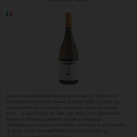
I glasset fremstår Madonna Bianco med en klar, lys gylden farve.
Duften åbner med delikate nuancer af grønne æbler og pærer, som
langsomt foldes ud i varme noter af ingefær, vanilje og en smule
kokos – et diskret aftryk fra fadet, som aldrig bliver dominerende.
Smagen er silkeblød og afrundet, præget af smøragtige
Chardonnay-toner og let ristede nødder, med florale strejf af kamille
og akacie. En fin mineralsk friskhed løfter eftersmagen og
efterlader en elegant, let saltet finish.