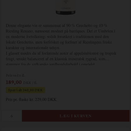
Denne elegante vin er sammensat af 90 % Grechetto og 10 %
Riesling Renano, nænsomt modnet på barriques. Det er Umbrien i
en moderne fortolkning: solidt forankret i traditionen med den
lokale Grechetto, men forfrisket og forfinet af Rieslingens friske
karakter og internationale udsyn.
I glasset mødes du af forførende noter af appelsinblomst og tropisk
frugt, smukt balanceret af en klassisk mineralsk rygrad, som
stammer fra de vulkanske jordbundsforhold i området.
Pris ved 6 fl.
189,00
DKK / fl.
Spar i alt 240,00 DKK
Pris pr. flaske kr. 229,00 DKK