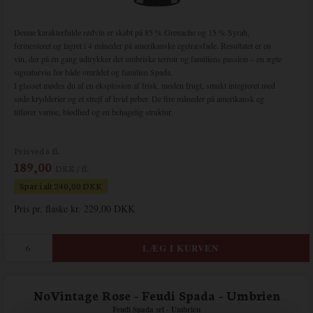
Denne karakterfulde rødvin er skabt på 85 % Grenache og 15 % Syrah,
fermenteret og lagret i 4 måneder på amerikanske egetræsfade. Resultatet er en
vin, der på én gang udtrykker det umbriske terroir og familiens passion – en ægte
signaturvin for både området og familien Spada.
I glasset mødes du af en eksplosion af frisk, moden frugt, smukt integreret med
søde krydderier og et strejf af hvid peber. De fire måneder på amerikansk eg
tilfører varme, blødhed og en behagelig struktur.
Pris ved 6 fl.
189,00
DKK / fl.
Spar i alt 240,00 DKK
Pris pr. flaske kr. 229,00 DKK
NoVintage Rose - Feudi Spada - Umbrien
Feudi Spada srl - Umbrien