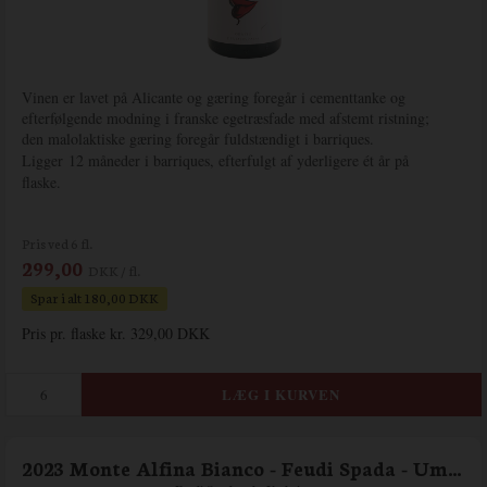
Vinen er lavet på Alicante og gæring foregår i cementtanke og
efterfølgende modning i franske egetræsfade med afstemt ristning;
den malolaktiske gæring foregår fuldstændigt i barriques.
Ligger
12 måneder i barriques, efterfulgt af yderligere ét år på
flaske.
Pris ved 6 fl.
299,00
DKK / fl.
Spar i alt 180,00 DKK
Pris pr. flaske kr. 329,00 DKK
2023 Monte Alfina Bianco - Feudi Spada - Umbrien