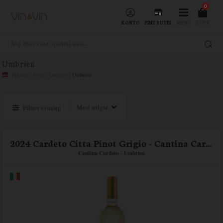
0
KONTO
FIND BUTIK
MENU
KURV
Umbrien
Forside
»
Vine
»
Område
»
Umbrien
Filtrer visning
2024 Cardeto Citta Pinot Grigio - Cantina Cardeto
Cantina Cardeto - Umbrien