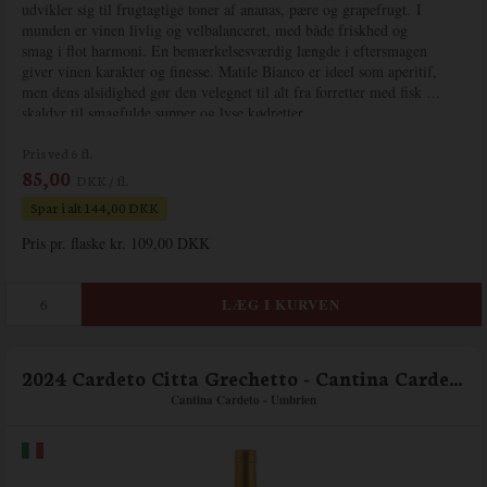
udvikler sig til frugtagtige toner af ananas, pære og grapefrugt.
I
munden er vinen livlig og velbalanceret, med både friskhed og
smag i flot harmoni. En bemærkelsesværdig længde i eftersmagen
giver vinen karakter og finesse. Matile Bianco er ideel som aperitif,
men dens alsidighed gør den velegnet til alt fra forretter med fisk og
skaldyr til smagfulde supper og lyse kødretter.
Pris ved 6 fl.
85,00
DKK / fl.
Spar i alt 144,00 DKK
Pris pr. flaske kr. 109,00 DKK
2024 Cardeto Citta Grechetto - Cantina Cardeto
Cantina Cardeto - Umbrien