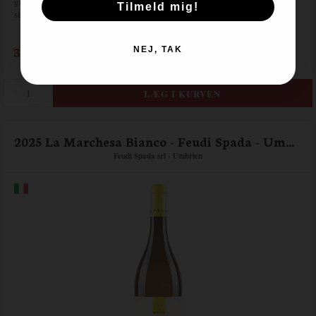
giver struktur og finesse. En ekstra måned på flaske efter degorgering
Tilmeld mig!
sikrer harmoni før frigivelse.
309,00
NEJ, TAK
DKK / fl.
2025 La Marchesa Bianco - Feudi Spada - Umbrien
Feudi Spada srl - Umbrien