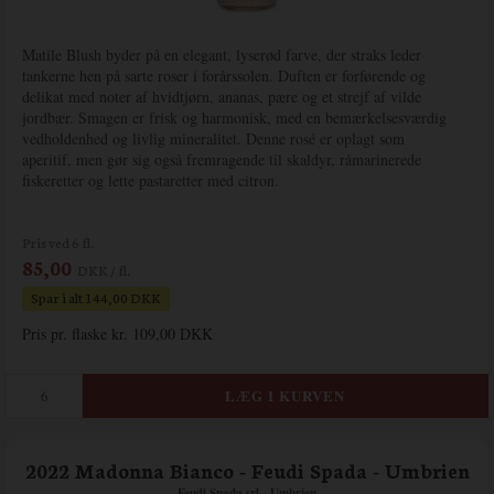
Matile Blush byder på en elegant, lyserød farve, der straks leder
tankerne hen på sarte roser i forårssolen. Duften er forførende og
delikat med noter af hvidtjørn, ananas, pære og et strejf af vilde
jordbær. Smagen er frisk og harmonisk, med en bemærkelsesværdig
vedholdenhed og livlig mineralitet. Denne rosé er oplagt som
aperitif, men gør sig også fremragende til skaldyr, råmarinerede
fiskeretter og lette pastaretter med citron.
Pris ved 6 fl.
85,00
DKK / fl.
Spar i alt 144,00 DKK
Pris pr. flaske kr. 109,00 DKK
2022 Madonna Bianco - Feudi Spada - Umbrien
Feudi Spada srl - Umbrien