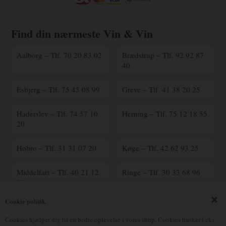
Find din nærmeste Vin & Vin
Aalborg – Tlf. 70 20 83 02
Brædstrup – Tlf. 92 92 87
40
Esbjerg – Tlf. 75 45 08 99
Greve – Tlf. 41 38 20 25
Haderslev – Tlf. 74 57 10
Herning – Tlf. 75 12 18 55
20
Hobro – Tlf. 31 31 07 20
Køge – Tlf. 42 62 93 25
Middelfart – Tlf. 40 21 12
Ringe – Tlf. 30 33 68 96
18
Cookie politik
Ringsted – Tlf. 70 25 41
Silkeborg – Tlf. 23 90 16
00
17
Cookies hjælper dig til en bedre oplevelse i vores shop. Cookies husker f.eks