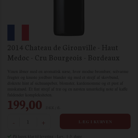
2014 Chateau de Gironville - Haut
Medoc - Cru Bourgeois - Bordeaux
Vinen åbner med en aromatisk næse, hvor modne brombær, solvarme
frugter og knuste jordbær blander sig med et strejf af skovbund,
diskrete hint af sichuanpeber, blomster, kardemomme og et pust af
muskatnød. Et fint strejf af træ og en næsten umærkelig note af kaffe
fuldender kompleksiteten.
199,00
DKK / fl.
-
+
På lager, klar til levering
- Lev. 1-3 dage