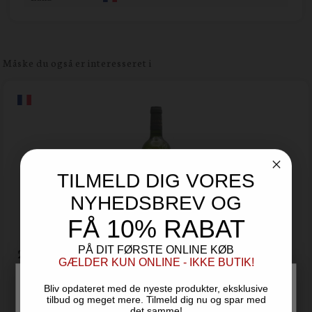
Måske du også er interesseret i
TILMELD DIG VORES
NYHEDSBREV OG
FÅ 10% RABAT
PÅ DIT FØRSTE ONLINE KØB
2018 Chateau Couhins La Gravette Blanc
GÆLDER KUN ONLINE - IKKE BUTIK!
Pessac Leognan - Bordeaux
Bliv opdateret med de nyeste produkter, eksklusive
239,00
tilbud og meget mere. Tilmeld dig nu og spar med
DKK
det samme!