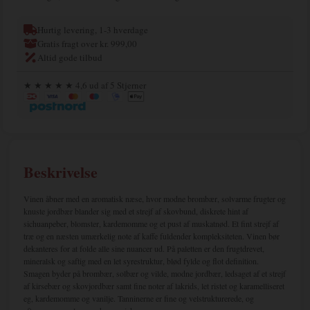
Hurtig levering, 1-3 hverdage
Gratis fragt over kr. 999,00
Altid gode tilbud
★ ★ ★ ★ ★ 4,6 ud af 5 Stjerner
Beskrivelse
Vinen åbner med en aromatisk næse, hvor modne brombær, solvarme frugter og
knuste jordbær blander sig med et strejf af skovbund, diskrete hint af
sichuanpeber, blomster, kardemomme og et pust af muskatnød. Et fint strejf af
træ og en næsten umærkelig note af kaffe fuldender kompleksiteten. Vinen bør
dekanteres for at folde alle sine nuancer ud. På paletten er den frugtdrevet,
mineralsk og saftig med en let syrestruktur, blød fylde og flot definition.
Smagen byder på brombær, solbær og vilde, modne jordbær, ledsaget af et strejf
af kirsebær og skovjordbær samt fine noter af lakrids, let ristet og karamelliseret
eg, kardemomme og vanilje. Tanninerne er fine og velstrukturerede, og