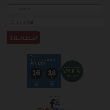
Navn
Email
TILMELD
Følg os