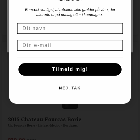
Bemærk venligst, at rabatten ikke gælder på vine, der
For at handle hos Vinogvin.dk skal du være over 18 år.
allerede er på udsalg eller i kampagne.
Er du over 18 år?
Navn
NEJ
JA, JEG ER OVER 18
Email
Tilmeld mig!
NEJ, TAK
2015 Chateau Fourcas Borie
Ch. Fourcas Borie - Listrac-Medoc - Bordeaux
239,00