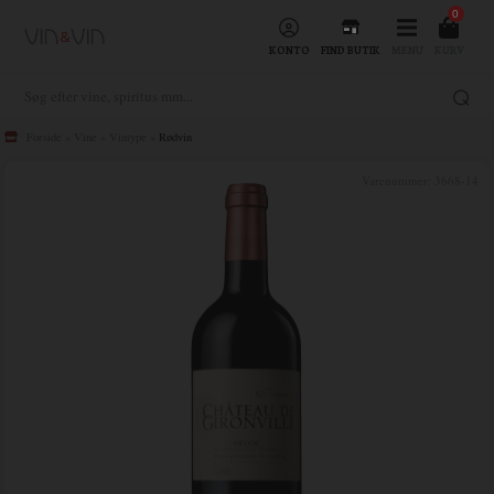
0
KONTO
FIND BUTIK
MENU
KURV
Forside
»
Vine
»
Vintype
»
Rødvin
Varenummer:
3668-14